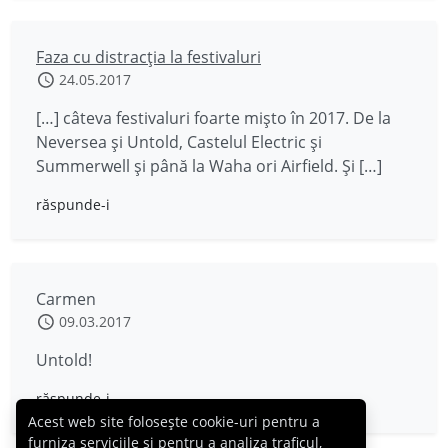
Faza cu distracția la festivaluri
24.05.2017
[…] câteva festivaluri foarte mișto în 2017. De la
Neversea și Untold, Castelul Electric și
Summerwell și până la Waha ori Airfield. Și […]
răspunde-i
Carmen
09.03.2017
Untold!
răspunde-i
Acest web site folosește cookie-uri pentru a
furniza serviciile și pentru a analiza traficul,