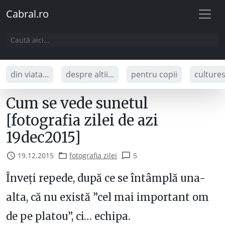
Cabral.ro
din viata...
despre altii...
pentru copii
culture
Cum se vede sunetul
[fotografia zilei de azi
19dec2015]
19.12.2015
fotografia zilei
5
Înveți repede, după ce se întâmplă una-
alta, că nu există ”cel mai important om
de pe platou”, ci… echipa.