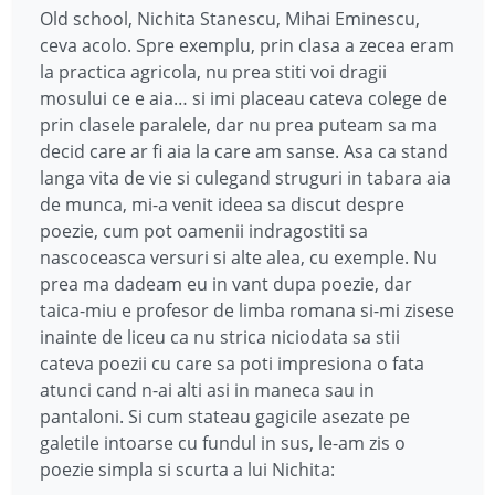
Old school, Nichita Stanescu, Mihai Eminescu,
ceva acolo. Spre exemplu, prin clasa a zecea eram
la practica agricola, nu prea stiti voi dragii
mosului ce e aia… si imi placeau cateva colege de
prin clasele paralele, dar nu prea puteam sa ma
decid care ar fi aia la care am sanse. Asa ca stand
langa vita de vie si culegand struguri in tabara aia
de munca, mi-a venit ideea sa discut despre
poezie, cum pot oamenii indragostiti sa
nascoceasca versuri si alte alea, cu exemple. Nu
prea ma dadeam eu in vant dupa poezie, dar
taica-miu e profesor de limba romana si-mi zisese
inainte de liceu ca nu strica niciodata sa stii
cateva poezii cu care sa poti impresiona o fata
atunci cand n-ai alti asi in maneca sau in
pantaloni. Si cum stateau gagicile asezate pe
galetile intoarse cu fundul in sus, le-am zis o
poezie simpla si scurta a lui Nichita: