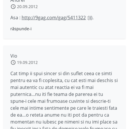
Andrei
20.09.2012
Asa :
http://9gag.com/gag/5411322
:))).
răspunde-i
Vio
19.09.2012
Cat timp ii spui sincer si din suflet ceea ce simti
pentru ea va fi coplesita, cu cat esti mai deschis si
mai autentic cu atat reactia ei va fi mai
puternica…nu iti fie teama de parerea ei tu
spune-i cele mai frumoase cuvinte si descrie-ti
cele mai intime sentimente pe care le traiesti fata
de ea…o reteta anume nu iti pot da pentru ca
momentan nu iubesc pe nimeni si nu imi place sa
fiu ipocrit insa fata de domnisoarele frumoase cu