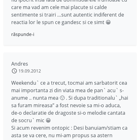
care ma vad am cele mai placute si calde
sentimente si trairi …sunt autentic indiferent de
reactia lor le spun ce gandesc si ce simt 😀
răspunde-i
Andres
19.09.2012
Weekendu` ce a trecut, tocmai am sarbatorit cea
mai importanta zi din viata mea de pan` acu` s-
anume .. nunta mea 🙂 . Si dupa traditionalu` „hai
sa furam mireasa” a fost nevoie sa mi-o aduca,
de-o declaratie de dragoste si-o melodie cantata
de socru` mic 😀
Si acum revenim ontopic : Desi banuiam/stiam ca
asta se va cere, nu mi-am propus sa astern