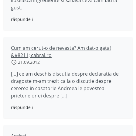
lipseasca ingrediente si sa iasa ceva cam fad la
gust.
răspunde-i
Cum am cerut-o de nevasta? Am dat-o gata!
&#8211; cabral.ro
21.09.2012
[…] ce am deschis discutia despre declaratia de
dragoste m-am trezit ca la o discutie despre
cererea in casatorie Andreea le povestea
prietenelor ei despre […]
răspunde-i