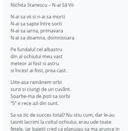
Nichita Stanescu – N-ai Să Vii
N-ai sa vii si n-ai sa morti
N-ai sa sapte între sorti
N-ai sa iarna, primavara
N-ai sa doamna, domnisoara.
Pe fundalul cel albastru
din al ochiului meu vast
meteor ai fost si astru
si încest ai fost, prea cast.
Uite-asa ramânem orbi
surzi si ciungi de un cuvânt.
Soarbe-ma de poti sa sorbi
“S” e rece azi din sunt.
Sa va zic de succes total? Nu stiu cum, dar le-au
tasnit lacrimi la coltul ochiului, erau ude toate
fetele, iar baietii cred ca planuiau sa ma arunce in