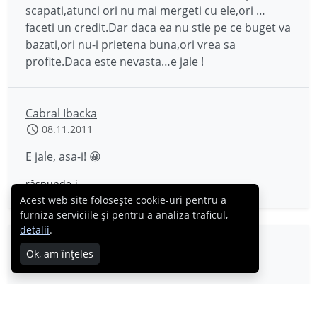
scapati,atunci ori nu mai mergeti cu ele,ori …
faceti un credit.Dar daca ea nu stie pe ce buget va
bazati,ori nu-i prietena buna,ori vrea sa
profite.Daca este nevasta…e jale !
Cabral Ibacka
08.11.2011
E jale, asa-i! 😀
răspunde-i
Acest web site folosește cookie-uri pentru a
furniza serviciile și pentru a analiza traficul,
detalii
.
alex
Ok, am înțeles
08.11.2011
La mine este simplu, viitoarea nevasta a observat
ca am gusturi bune cand e sa ii iau cate o chestie