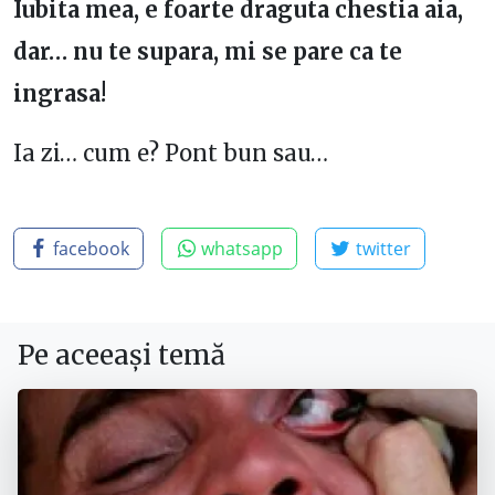
Iubita mea, e foarte draguta chestia aia,
dar… nu te supara, mi se pare ca te
ingrasa!
Ia zi… cum e? Pont bun sau…
facebook
whatsapp
twitter
Pe aceeași temă