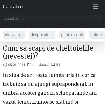
Cabral.ro
din viata...
despre altii...
pentru copii
culture
Cum sa scapi de cheltuielile
(nevestei)?
05.06.2014
din viata...
54
In ziua de azi toata lumea urla in cor ca
trebuie sa nu ajungi supraponderal. In
umbra acestei gandiri schiopatande am
vazut femei frumoase slabind si