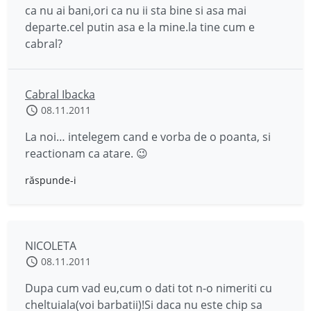
ca nu ai bani,ori ca nu ii sta bine si asa mai
departe.cel putin asa e la mine.la tine cum e
cabral?
Cabral Ibacka
08.11.2011
La noi… intelegem cand e vorba de o poanta, si
reactionam ca atare. 😉
răspunde-i
NICOLETA
08.11.2011
Dupa cum vad eu,cum o dati tot n-o nimeriti cu
cheltuiala(voi barbatii)!Si daca nu este chip sa