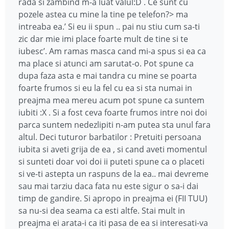
rada si zambind m-a luat valul:D . Ce sunt cu
pozele astea cu mine la tine pe telefon?> ma
intreaba ea.’ Si eu ii spun .. pai nu stiu cum sa-ti
zic dar mie imi place foarte mult de tine si te
iubesc’. Am ramas masca cand mi-a spus si ea ca
ma place si atunci am sarutat-o. Pot spune ca
dupa faza asta e mai tandra cu mine se poarta
foarte frumos si eu la fel cu ea si sta numai in
preajma mea mereu acum pot spune ca suntem
iubiti :X . Si a fost ceva foarte frumos intre noi doi
parca suntem nedezlipiti n-am putea sta unul fara
altul. Deci tuturor barbatilor : Pretuiti persoana
iubita si aveti grija de ea , si cand aveti momentul
si sunteti doar voi doi ii puteti spune ca o placeti
si ve-ti astepta un raspuns de la ea.. mai devreme
sau mai tarziu daca fata nu este sigur o sa-i dai
timp de gandire. Si apropo in preajma ei (FII TUU)
sa nu-si dea seama ca esti altfe. Stai mult in
preajma ei arata-i ca iti pasa de ea si interesati-va