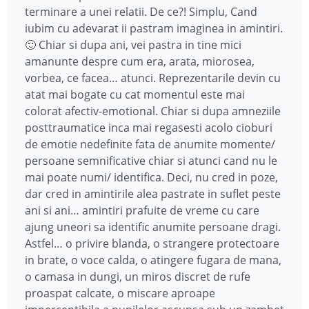
terminare a unei relatii. De ce?! Simplu, Cand
iubim cu adevarat ii pastram imaginea in amintiri.
🙂 Chiar si dupa ani, vei pastra in tine mici
amanunte despre cum era, arata, miorosea,
vorbea, ce facea… atunci. Reprezentarile devin cu
atat mai bogate cu cat momentul este mai
colorat afectiv-emotional. Chiar si dupa amneziile
posttraumatice inca mai regasesti acolo cioburi
de emotie nedefinite fata de anumite momente/
persoane semnificative chiar si atunci cand nu le
mai poate numi/ identifica. Deci, nu cred in poze,
dar cred in amintirile alea pastrate in suflet peste
ani si ani… amintiri prafuite de vreme cu care
ajung uneori sa identific anumite persoane dragi.
Astfel… o privire blanda, o strangere protectoare
in brate, o voce calda, o atingere fugara de mana,
o camasa in dungi, un miros discret de rufe
proaspat calcate, o miscare aproape