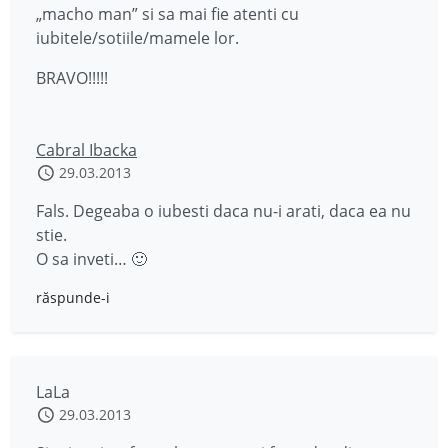
„macho man” si sa mai fie atenti cu
iubitele/sotiile/mamele lor.
BRAVO!!!!!
Cabral Ibacka
29.03.2013
Fals. Degeaba o iubesti daca nu-i arati, daca ea nu
stie.
O sa inveti… 🙂
răspunde-i
LaLa
29.03.2013