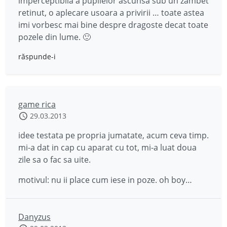
imperceptibila a pupilelor ascunsa sub un zambet
retinut, o aplecare usoara a privirii … toate astea
imi vorbesc mai bine despre dragoste decat toate
pozele din lume. 🙂
răspunde-i
game rica
29.03.2013
idee testata pe propria jumatate, acum ceva timp.
mi-a dat in cap cu aparat cu tot, mi-a luat doua
zile sa o fac sa uite.
motivul: nu ii place cum iese in poze. oh boy…
Danyzus