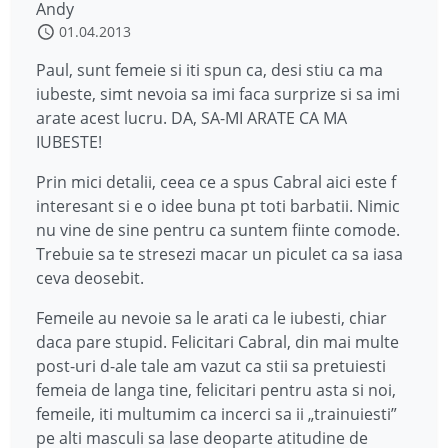
Andy
01.04.2013
Paul, sunt femeie si iti spun ca, desi stiu ca ma
iubeste, simt nevoia sa imi faca surprize si sa imi
arate acest lucru. DA, SA-MI ARATE CA MA
IUBESTE!
Prin mici detalii, ceea ce a spus Cabral aici este f
interesant si e o idee buna pt toti barbatii. Nimic
nu vine de sine pentru ca suntem fiinte comode.
Trebuie sa te stresezi macar un piculet ca sa iasa
ceva deosebit.
Femeile au nevoie sa le arati ca le iubesti, chiar
daca pare stupid. Felicitari Cabral, din mai multe
post-uri d-ale tale am vazut ca stii sa pretuiesti
femeia de langa tine, felicitari pentru asta si noi,
femeile, iti multumim ca incerci sa ii „trainuiesti”
pe alti masculi sa lase deoparte atitudine de