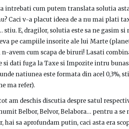
a intrebati cum putem translata solutia asta 
nu? Caci v-a placut ideea de a nu mai plati tax
stiu. E, dragilor, solutia este sa ne gasim si
eva pe campiile insorite ale lui Marte (planet
el n-avem cum scapa de biruri! Lasati combina
e si dati fuga la Taxe si Impozite intru buna
(unde natiunea este formata din acel 0,3%, sti
ne ma refer).
tot am deschis discutia despre satul respectiv
numit Belbor, Belvor, Belabora… pentru a se
or, hai sa aprofundam putin, caci asta era sco