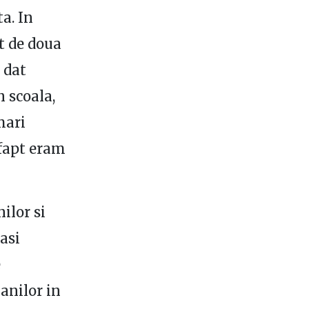
a. In
t de doua
 dat
n scoala,
mari
 fapt eram
ilor si
gasi
e
 anilor in