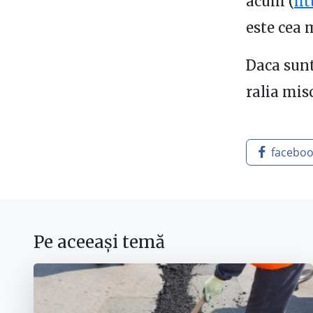
acum (
ht
este cea 
Daca sunt
ralia misc
facebo
Pe aceeași temă