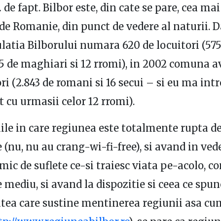
de fapt. Bilbor este, din cate se pare, cea ma
 de Romanie, din punct de vedere al naturii. D
latia Bilborului numara 620 de locuitori (575
5 de maghiari si 12 rromi), in 2002 comuna a
ri (2.843 de romani si 16 secui – si eu ma intr
 cu urmasii celor 12 rromi).
iile in care regiunea este totalmente rupta d
e (nu, nu au crang-wi-fi-free), si avand in ved
ic de suflete ce-si traiesc viata pe-acolo, c
e mediu, si avand la dispozitie si ceea ce spun
ea care sustine mentinerea regiunii asa cu