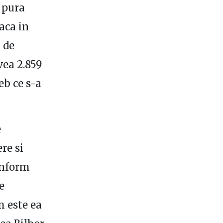
i pura
aca in
 de
vea 2.859
eb ce s-a
e
ere si
onform
e
m este ea