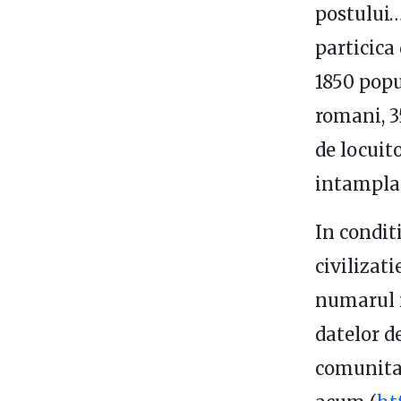
postului… 
particica
1850 popu
romani, 3
de locuito
intamplat
In condit
civilizati
numarul m
datelor d
comunitat