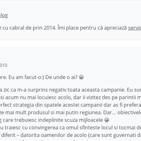
ălog
 cu cabral de prin 2014. Îmi place pentru că apreciază
servi
2010
ure. Eu am facut-o:) De unde o ai? 😀
a zic ca m-a surprins negativ toata aceasta campanie. Eu su
si acum nu mai locuiesc acolo, dar ii vizitez des pe parintii m
erfect strategia din spatele acestei campanii dar as fi prefera
 mai mult produsul si mai putin regiunea. Dar… obiectivel
 care trebuiesc indeplinite scuza mijloacele 😀
u traiesc cu convingerea ca omul sfinteste locul si tocmai d
e diferit – datorita oamenilor de acolo (care sunt guvernati d