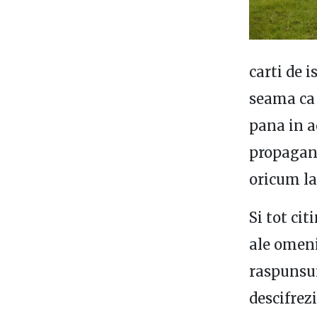
carti de 
seama ca 
pana in a
propagand
oricum la 
Si tot ci
ale omenir
raspunsuri
descifrezi