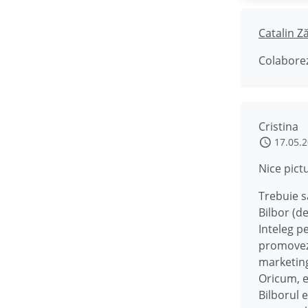
Catalin Z
Colaborez
Cristina
17.05.
Nice pict
Trebuie s
Bilbor (de
Inteleg p
promoveze
marketing
Oricum, e
Bilborul 