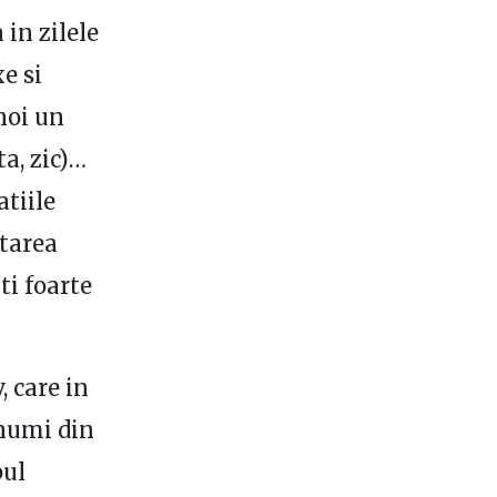
in zilele
e si
 noi un
a, zic)…
tiile
starea
ti foarte
, care in
 numi din
pul