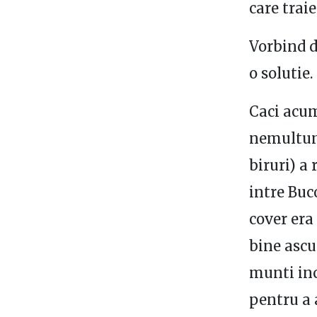
care traie
Vorbind d
o solutie
Caci acum
nemultumi
biruri) a
intre Buc
cover era 
bine ascu
munti inc
pentru a 