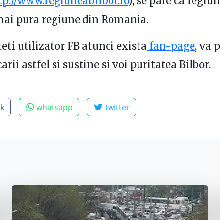
tp://www.regiuneabilbor.ro
), se pare ca regiu
mai pura regiune din Romania.
eti utilizator FB atunci exista
fan-page
, va 
arii astfel si sustine si voi puritatea Bilbor.
ok
whatsapp
twitter