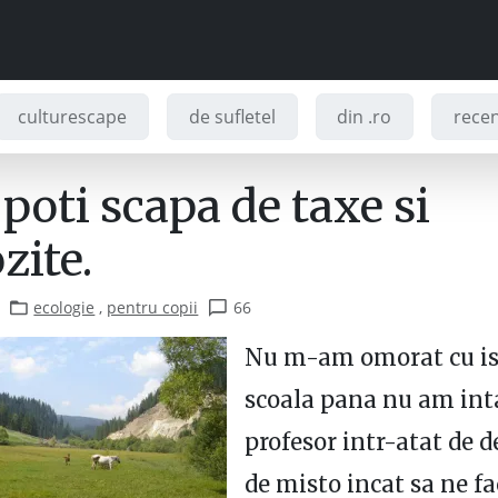
culturescape
de sufletel
din .ro
recenz
poti scapa de taxe si
zite.
ecologie
,
pentru copii
66
Nu m-am omorat cu ist
scoala pana nu am int
profesor intr-atat de d
de misto incat sa ne fa