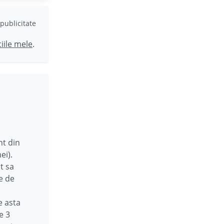
publicitate
ciile mele
.
nt din
ei).
t sa
e de
e asta
e 3