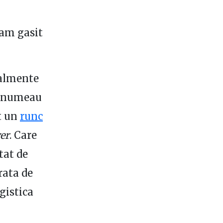
 am gasit
talmente
se numeau
t un
runc
er
. Care
tat de
rata de
gistica