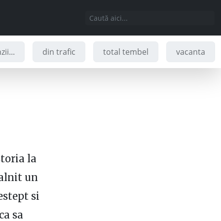
ii...
din trafic
total tembel
vacanta
oria la
alnit un
estept si
ca sa