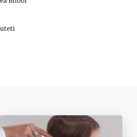
nea Bilbor
puteti