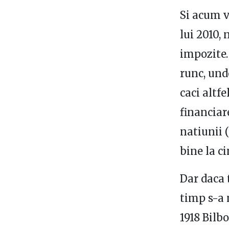
Si acum v
lui 2010, 
impozite… 
runc, und
caci altf
financiar
natiunii 
bine la ci
Dar daca 
timp s-a 
1918 Bilb