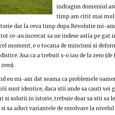
indragim domeniul ast
timp am citit mai mul
istorie dar la ceva timp dupa Revolutie mi-am
tot ce-au incercat sa ne indese astia pe gat i
cel moment, e o tocana de minciuni si defor
istice. Asa ca a trebuit s-o iau de la zero (de
zero).
tind eu mi-am dat seama ca problemele oamen
ii sunt identice, daca stii unde sa cauti vei 
 si solutii in istorie, trebuie doar sa stii sa l
 si sa aduci variantele de rezolvare la nivelul