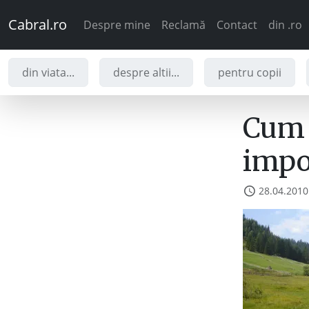
Cabral.ro
Despre mine
Reclamă
Contact
din .ro
din viata...
despre altii...
pentru copii
Cum 
impo
28.04.2010