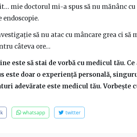
uit… mie doctorul mi-a spus să nu mănânc cu 
e endoscopie.
nvestigație să nu atac cu mâncare grea ci să
ntru câteva ore…
ine este să stai de vorbă cu medicul tău. Ce
s este doar o experiență personală, singuru
aturi adevărate este medicul tău. Vorbește cu
ok
whatsapp
twitter