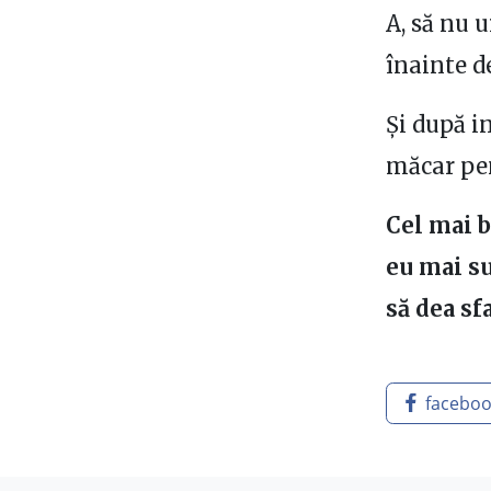
A, să nu 
înainte d
Și după i
măcar pe
Cel mai b
eu mai su
să dea sf
facebo