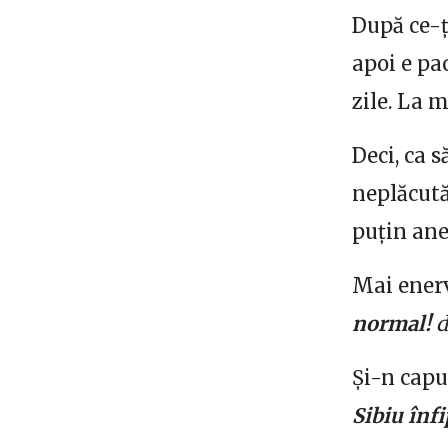
După ce-ț
apoi e pac
zile. La m
Deci, ca 
neplăcută
puțin ane
Mai ener
normal!
d
Și-n cap
Sibiu înfi