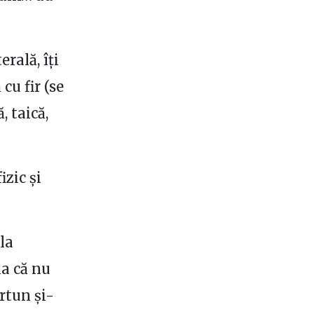
rală, îți
cu fir (se
, taică,
izic și
la
ia că nu
urtun și-