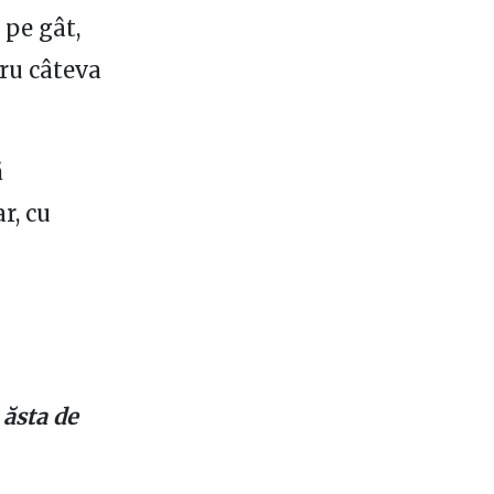
 pe gât,
tru câteva
ă
r, cu
 ăsta de