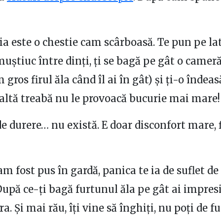
a este o chestie cam scârboasă. Te pun pe late
uștiuc între dinți, ți se bagă pe gât o cameră 
gros firul ăla când îl ai în gât) și ți-o îndeasă
ă altă treabă nu le provoacă bucurie mai mare!
e durere… nu există. E doar disconfort mare, f
m fost pus în gardă, panica te ia de suflet de 
După ce-ți bagă furtunul ăla pe gât ai impres
ra. Și mai rău, îți vine să înghiți, nu poți de f