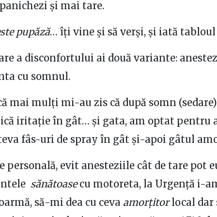
 panichezi și mai tare.
ste pupăză
… îți vine și să verși, și iată tablou
nare a disconfortului ai două variante: anestez
nta cu somnul.
că mai mulți mi-au zis că după somn (sedare)
ică iritație în gât… și gata, am optat pentru 
âteva fâs-uri de spray în gât și-apoi gâtul amo
e personală, evit anesteziile cât de tare pot e
ântele
sănătoase
cu motoreta, la Urgență i-a
oarmă, să-mi dea cu ceva
amorțitor
local dar