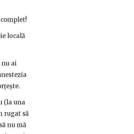
l complet!
ie locală
 nu ai
anestezia
rțește.
u (la una
m rugat să
 să nu mă