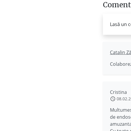
Comenta
Lasă un c
Catalin Z
Colaborez
Cristina
08.02.
Multumesc
de endosc
amuzanta 
Cu toate 