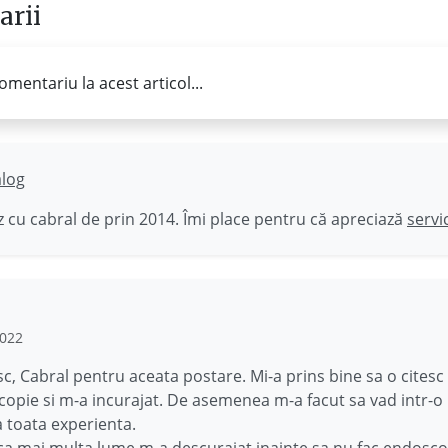
rii
omentariu la acest articol...
ălog
 cu cabral de prin 2014. Îmi place pentru că apreciază
servi
2022
, Cabral pentru aceata postare. Mi-a prins bine sa o citesc 
opie si m-a incurajat. De asemenea m-a facut sa vad intr-o
toata experienta.
ca mai multa lume m-a descurajat inainte sa nu fac endosco