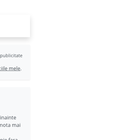
publicitate
ciile mele
.
inainte
 nota mai
pie fara