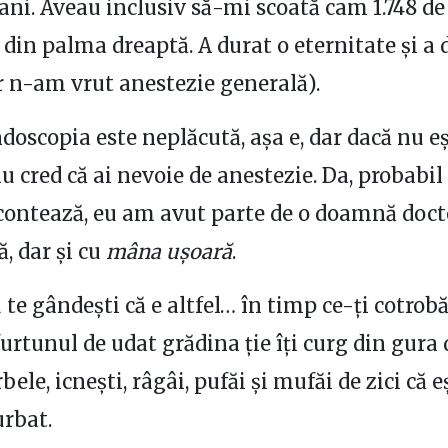
ani. Aveau inclusiv să-mi scoată cam 1.748 de 
e din palma dreaptă. A durat o eternitate și a 
r n-am vrut anestezie generală).
ndoscopia este neplăcută, așa e, dar dacă nu eș
u cred că ai nevoie de anestezie. Da, probabil 
contează, eu am avut parte de o doamnă doct
ă, dar și cu
mâna ușoară
.
u te gândești că e altfel… în timp ce-ți cotrob
furtunul de udat grădina ție îți curg din gura
bele, icnești, râgâi, pufăi și mufăi de zici că e
rbat.