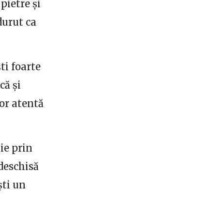
pietre și
durut ca
ti foarte
că și
or atentă
ăie prin
 deschisă
ști un