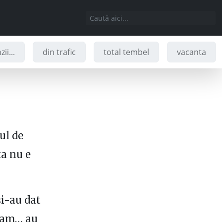
ii...
din trafic
total tembel
vacanta
ul de
ta nu e
și-au dat
eam… au