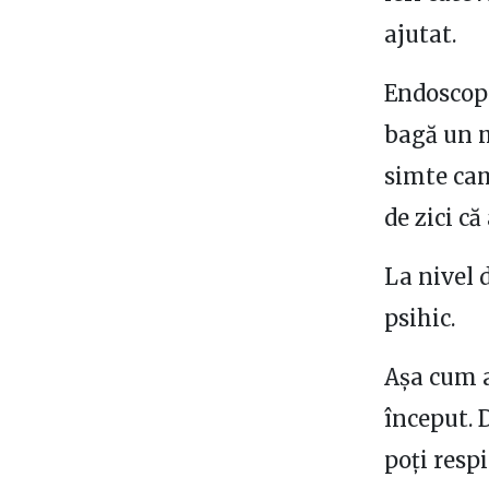
ajutat.
Endoscopi
bagă un m
simte cam 
de zici c
La nivel d
psihic.
Așa cum a
început. 
poți respi