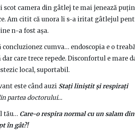
i scot camera din gâtlej te mai jenează puțin
e. Am citit că unora li s-a iritat gâtlejul pen
ine n-a fost așa.
să concluzionez cumva… endoscopia e o treab
 dar care trece repede. Disconfortul e mare da
stezic local, suportabil.
vant este când auzi
Stați liniștit și respirați
in partea doctorului…
ul tău…
Care-o respira normal cu un salam din
pt în gât?!