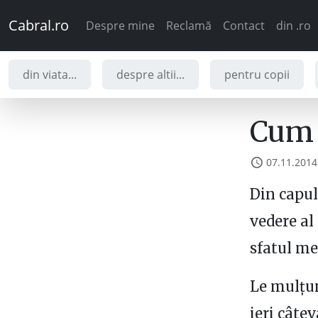
Cabral.ro
Despre mine
Reclamă
Contact
din .ro
din viata...
despre altii...
pentru copii
Cum 
07.11.2014
Din capul
vedere al
sfatul me
Le mulț
ieri câte