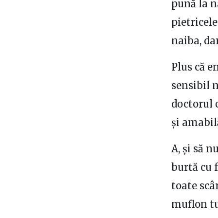
pună la n
pietricel
naiba, da
Plus că e
sensibil n
doctorul 
și amabil
A, și să n
burtă cu 
toate scâr
muflon tu