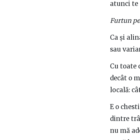
atunci te
Furtun pe
Ca și ali
sau varia
Cu toate 
decât o m
locală: c
E o chesti
dintre tr
nu mă ad