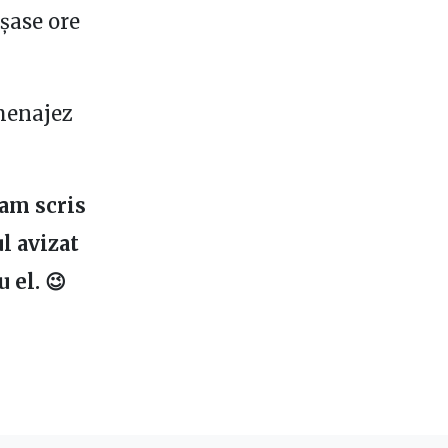
șase ore
 menajez
 am scris
l avizat
 el. 😉