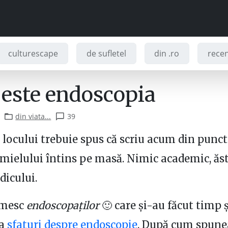
culturescape
de sufletel
din .ro
recenz
este endoscopia
din viata...
39
 locului trebuie spus că scriu acum din punct
 mielului întins pe masă. Nimic academic, ăs
dicului.
umesc
endoscopaților
🙂 care și-au făcut timp 
va
sfaturi despre endoscopie
. După cum spun