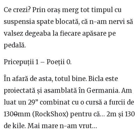
Ce crezi? Prin oraș merg tot timpul cu
suspensia spate blocată, că n-am nervi să
valsez degeaba la fiecare apăsare pe
pedală.
Pricepuții 1 – Poeții 0.
În afară de asta, totul bine. Bicla este
proiectată și asamblată în Germania. Am
luat un 29” combinat cu o cursă a furcii de
130
0
mm (RockShox) pentru că… 2m și 130
de kile. Mai mare n-am vrut…