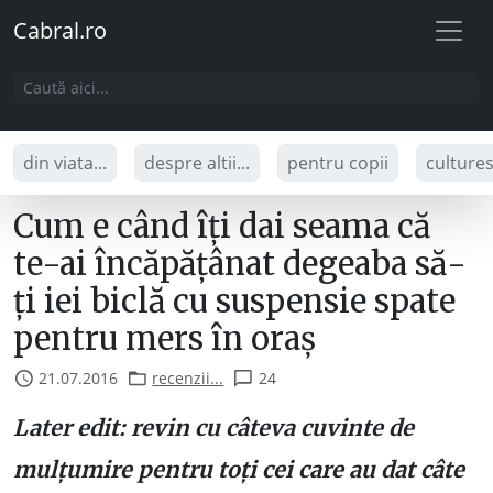
Cabral.ro
din viata...
despre altii...
pentru copii
culture
Cum e când îți dai seama că
te-ai încăpățânat degeaba să-
ți iei biclă cu suspensie spate
pentru mers în oraș
21.07.2016
recenzii...
24
Later edit: revin cu câteva cuvinte de
mulțumire pentru toți cei care au dat câte