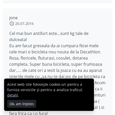
jone
20.07.2016
Cel mai bun antifurt este…sunt kg tale de
dulceata!
Eu am facut greseala da ai cumpara fiicei mele
cele mari o bicicleta nou nouta de la Decathlon.
Roza, floricele, fluturasi, cosulet, dotarea
completa. Super buna bicicleta, super frumoasa
dar….. de cate ori a iesit la joaca cu ea au aparut
isteriile mele cu „sa nu te dai jos de pe bicicleta ca
ti-o fura!” „sa nu o dai la alt copil ” si tot asa. Acum
Acest web site folosește cookie-uri pentru a
mi-am asumat prostia si nu o mai bat la cap ca ii
furniza serviciile și pentru a analiza traficul,
cam stricam placerea. Celei de a doua progenituri
detalii
.
i-am luat o bicicleta buna, dar la mana a doua (
Ok, am înțeles
condusa de o babuta numai in garaj ha ha ha! ) si
fara frica ca i-o fura!