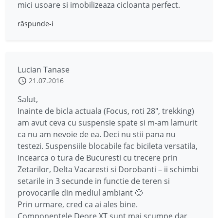
mici usoare si imobilizeaza cicloanta perfect.
răspunde-i
Lucian Tanase
21.07.2016
Salut,
Inainte de bicla actuala (Focus, roti 28″, trekking)
am avut ceva cu suspensie spate si m-am lamurit
ca nu am nevoie de ea. Deci nu stii pana nu
testezi. Suspensiile blocabile fac bicileta versatila,
incearca o tura de Bucuresti cu trecere prin
Zetarilor, Delta Vacaresti si Dorobanti – ii schimbi
setarile in 3 secunde in functie de teren si
provocarile din mediul ambiant 🙂
Prin urmare, cred ca ai ales bine.
Componentele Deore XT sunt mai scumpe dar