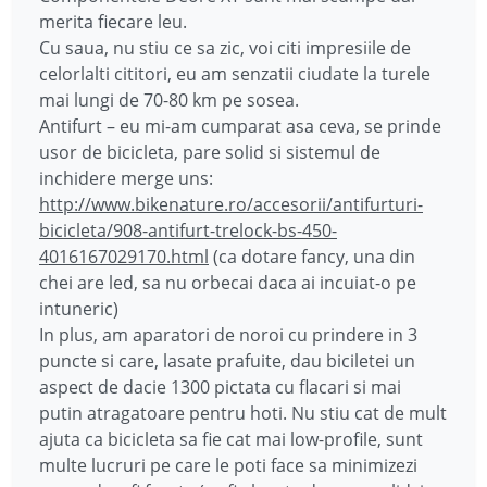
merita fiecare leu.
Cu saua, nu stiu ce sa zic, voi citi impresiile de
celorlalti cititori, eu am senzatii ciudate la turele
mai lungi de 70-80 km pe sosea.
Antifurt – eu mi-am cumparat asa ceva, se prinde
usor de bicicleta, pare solid si sistemul de
inchidere merge uns:
http://www.bikenature.ro/accesorii/antifurturi-
bicicleta/908-antifurt-trelock-bs-450-
4016167029170.html
(ca dotare fancy, una din
chei are led, sa nu orbecai daca ai incuiat-o pe
intuneric)
In plus, am aparatori de noroi cu prindere in 3
puncte si care, lasate prafuite, dau biciletei un
aspect de dacie 1300 pictata cu flacari si mai
putin atragatoare pentru hoti. Nu stiu cat de mult
ajuta ca bicicleta sa fie cat mai low-profile, sunt
multe lucruri pe care le poti face sa minimizezi