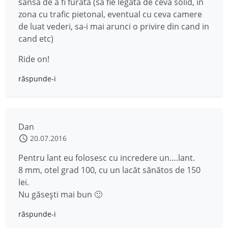
sansa de a fi furata (sa fie legata de ceva solid, in
zona cu trafic pietonal, eventual cu ceva camere
de luat vederi, sa-i mai arunci o privire din cand in
cand etc)
Ride on!
răspunde-i
Dan
20.07.2016
Pentru lant eu folosesc cu incredere un….lant.
8 mm, otel grad 100, cu un lacăt sănătos de 150
lei.
Nu găsești mai bun 🙂
răspunde-i