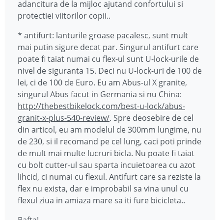
adancitura de la mijloc ajutand confortului si
protectiei viitorilor copii..
* antifurt: lanturile groase pacalesc, sunt mult
mai putin sigure decat par. Singurul antifurt care
poate fi taiat numai cu flex-ul sunt U-lock-urile de
nivel de siguranta 15. Deci nu U-lock-uri de 100 de
lei, ci de 100 de Euro. Eu am Abus-ul X granite,
singurul Abus facut in Germania si nu China:
http://thebestbikelock.com/best-u-lock/abus-
granit-x-plus-540-review/
. Spre deosebire de cel
din articol, eu am modelul de 300mm lungime, nu
de 230, si il recomand pe cel lung, caci poti prinde
de mult mai multe lucruri bicla. Nu poate fi taiat
cu bolt cutter-ul sau sparta incuietoarea cu azot
lihcid, ci numai cu flexul. Antifurt care sa reziste la
flex nu exista, dar e improbabil sa vina unul cu
flexul ziua in amiaza mare sa iti fure bicicleta..