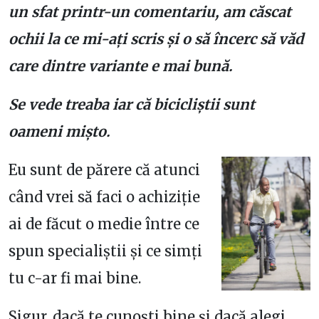
un sfat printr-un comentariu, am căscat
ochii la ce mi-ați scris și o să încerc să văd
care dintre variante e mai bună.
Se vede treaba iar că bicicliștii sunt
oameni mișto.
Eu sunt de părere că atunci
când vrei să faci o achiziție
ai de făcut o medie între ce
spun specialiștii și ce simți
tu c-ar fi mai bine.
Sigur, dacă te cunoști bine și dacă alegi