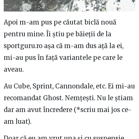
Apoi m-am pus pe căutat biclă nouă
pentru mine. Îi știu pe băieții de la
sportguru.ro așa că m-am dus ață la ei,
mi-au pus în față variantele pe care le
aveau.
Au Cube, Sprint, Cannondale, etc. Ei mi-au
recomandat Ghost. Nemțești. Nu le știam
dar am avut încredere (*scriu mai jos ce-
am luat).
Doar că eu am vrut una și cu suspensie