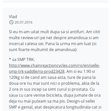
Vlad
20.07.2016
Si eu m-am uitat mult dupa sa si antifurt. Am citit
multe review-uri pe net despre amandoua si am
incercat cateva sei. Pana la urma mi-am luat (si
sunt foarte multumit de amandoua):
* sa SMP TRK:
http://www.chainreactioncycles.com/ro/en/selle-
smp-trk-saddle/rp-prod23428
. Am si eu 1.90 si
120kg si de cand am saua asta, ture de pana la
doua ore nu mai sunt nici o problema, abia de la
2 ore in sus incep sa simt curul si prostata. Cu
saua cu care venise bicicleta, dupa jumate de ora
deja nu mai puteam sa ma pis. Design-ul sellei
SMP e genial, atat despicatura longitudinala cat si