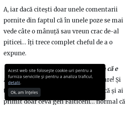
A, iar dacă citești doar unele comentarii
pornite din faptul că în unele poze se mai
vede câte o mânuță sau vreun crac de-al
piticei… îți trece complet cheful de a o
expune.
– A, ia uite ce albă e! Păcat, credeam că e
Acest web site folosește cookie-uri pentru a
furniza serviciile și pentru a analiza traficul,
mai exotică…
[așa e, dezamăgire mare! Și
detalii
.
tu care ai plătit bilete pentru exotică și ai
Ok, am înțeles
primit doar ceva gen Fălticeni… normal că
ești îndreptățită să comentezi!]
– Andreea, sigur e a lui Cabral??! Că e cam