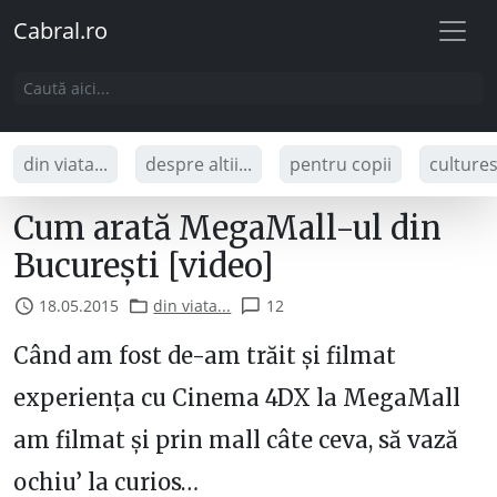
Cabral.ro
din viata...
despre altii...
pentru copii
culture
Cum arată MegaMall-ul din
București [video]
18.05.2015
din viata...
12
Când am fost de-am trăit și filmat
experiența cu Cinema 4DX la MegaMall
am filmat și prin mall câte ceva, să vază
ochiu’ la curios…