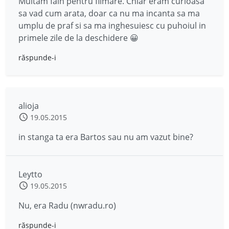
Multam fain pentru filmare. Chiar eram curioasa
sa vad cum arata, doar ca nu ma incanta sa ma
umplu de praf si sa ma inghesuiesc cu puhoiul in
primele zile de la deschidere 😀
răspunde-i
alioja
19.05.2015
in stanga ta era Bartos sau nu am vazut bine?
Leytto
19.05.2015
Nu, era Radu (nwradu.ro)
răspunde-i