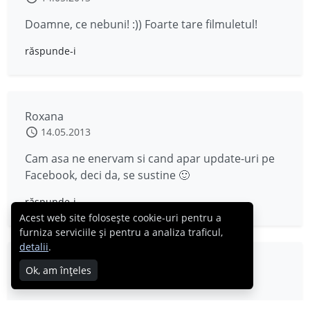
Doamne, ce nebuni! :)) Foarte tare filmuletul!
răspunde-i
Roxana
14.05.2013
Cam asa ne enervam si cand apar update-uri pe
Facebook, deci da, se sustine 🙂
răspunde-i
Acest web site folosește cookie-uri pentru a
furniza serviciile și pentru a analiza traficul,
detalii
.
stefi
Ok, am înțeles
14.05.2013
Bun post, ghici ce-am facut imediat dupa ce-am