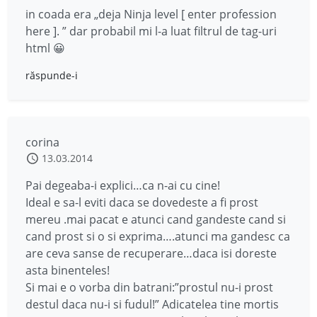
in coada era „deja Ninja level [ enter profession
here ]. ” dar probabil mi l-a luat filtrul de tag-uri
html 😀
răspunde-i
corina
13.03.2014
Pai degeaba-i explici…ca n-ai cu cine!
Ideal e sa-l eviti daca se dovedeste a fi prost
mereu .mai pacat e atunci cand gandeste cand si
cand prost si o si exprima….atunci ma gandesc ca
are ceva sanse de recuperare…daca isi doreste
asta binenteles!
Si mai e o vorba din batrani:”prostul nu-i prost
destul daca nu-i si fudul!” Adicatelea tine mortis