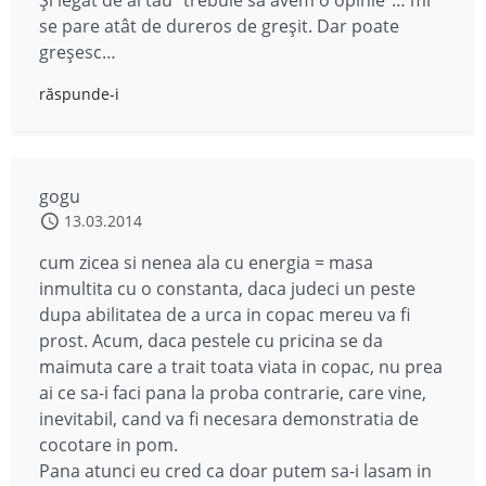
Și legat de al tău ”trebuie să avem o opinie”… mi
se pare atât de dureros de greșit. Dar poate
greșesc…
răspunde-i
gogu
13.03.2014
cum zicea si nenea ala cu energia = masa
inmultita cu o constanta, daca judeci un peste
dupa abilitatea de a urca in copac mereu va fi
prost. Acum, daca pestele cu pricina se da
maimuta care a trait toata viata in copac, nu prea
ai ce sa-i faci pana la proba contrarie, care vine,
inevitabil, cand va fi necesara demonstratia de
cocotare in pom.
Pana atunci eu cred ca doar putem sa-i lasam in