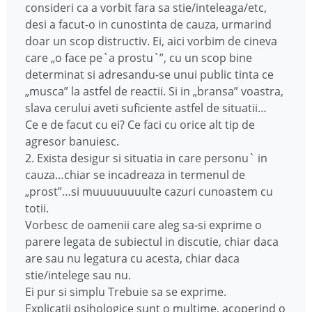
consideri ca a vorbit fara sa stie/inteleaga/etc,
desi a facut-o in cunostinta de cauza, urmarind
doar un scop distructiv. Ei, aici vorbim de cineva
care „o face pe`a prostu`”, cu un scop bine
determinat si adresandu-se unui public tinta ce
„musca” la astfel de reactii. Si in „bransa” voastra,
slava cerului aveti suficiente astfel de situatii…
Ce e de facut cu ei? Ce faci cu orice alt tip de
agresor banuiesc.
2. Exista desigur si situatia in care personu` in
cauza…chiar se incadreaza in termenul de
„prost”…si muuuuuuuulte cazuri cunoastem cu
totii.
Vorbesc de oamenii care aleg sa-si exprime o
parere legata de subiectul in discutie, chiar daca
are sau nu legatura cu acesta, chiar daca
stie/intelege sau nu.
Ei pur si simplu Trebuie sa se exprime.
Explicatii psihologice sunt o multime, acoperind o