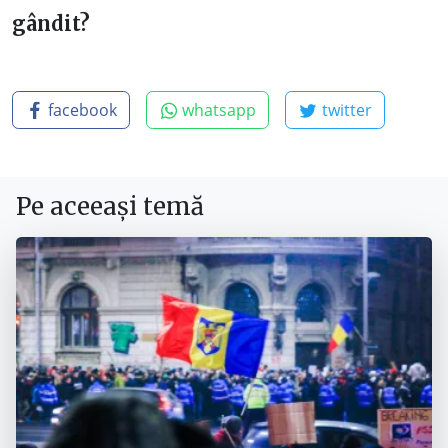
gândit?
facebook
whatsapp
twitter
Pe aceeași temă