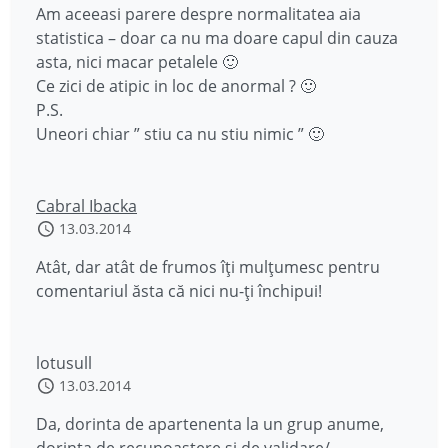
Am aceeasi parere despre normalitatea aia
statistica – doar ca nu ma doare capul din cauza
asta, nici macar petalele 🙂
Ce zici de atipic in loc de anormal ? 🙂
P.S.
Uneori chiar ” stiu ca nu stiu nimic ” 🙂
Cabral Ibacka
13.03.2014
Atât, dar atât de frumos îți mulțumesc pentru
comentariul ăsta că nici nu-ți închipui!
lotusull
13.03.2014
Da, dorinta de apartenenta la un grup anume,