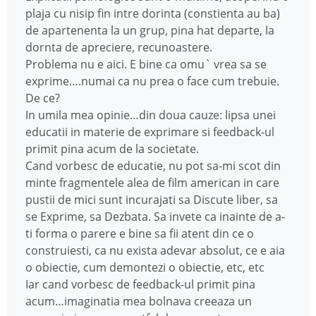
plaja cu nisip fin intre dorinta (constienta au ba)
de apartenenta la un grup, pina hat departe, la
dornta de apreciere, recunoastere.
Problema nu e aici. E bine ca omu` vrea sa se
exprime….numai ca nu prea o face cum trebuie.
De ce?
In umila mea opinie…din doua cauze: lipsa unei
educatii in materie de exprimare si feedback-ul
primit pina acum de la societate.
Cand vorbesc de educatie, nu pot sa-mi scot din
minte fragmentele alea de film american in care
pustii de mici sunt incurajati sa Discute liber, sa
se Exprime, sa Dezbata. Sa invete ca inainte de a-
ti forma o parere e bine sa fii atent din ce o
construiesti, ca nu exista adevar absolut, ce e aia
o obiectie, cum demontezi o obiectie, etc, etc
Iar cand vorbesc de feedback-ul primit pina
acum…imaginatia mea bolnava creeaza un