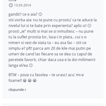
13.03.2014
gandit? ce e aia? 🙂
stii vorba aia: nu te pune cu prostu’ ca te aduce la
nivelul lui si te bate prin experienta? aplic-o! 🙂
prosti „ie” multi si mai se si inmultesc – nu pune
tu la suflet prostia lor, lasa-i in plata.. cui s-o
nimeri si vezi de viata ta – eu asa fac – stii ce
simplu e? pft! parca am 20 de kile mai putin pe
umeri de cand las fiecare sa se dea cu capul de
peretele favorit, chiar daca usa e la doi milimetrii
langa el/ea 🙂
BTW – poza cu fasolea – te urasc! acu’ mi-e
foame!! 😀 😀 😀
răspunde-i