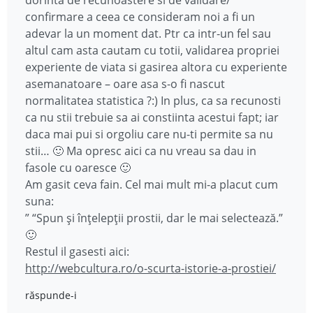
dorinta de recunoastere si de validare/
confirmare a ceea ce consideram noi a fi un
adevar la un moment dat. Ptr ca intr-un fel sau
altul cam asta cautam cu totii, validarea propriei
experiente de viata si gasirea altora cu experiente
asemanatoare – oare asa s-o fi nascut
normalitatea statistica ?:) In plus, ca sa recunosti
ca nu stii trebuie sa ai constiinta acestui fapt; iar
daca mai pui si orgoliu care nu-ti permite sa nu
stii… 🙂 Ma opresc aici ca nu vreau sa dau in
fasole cu oaresce 🙂
Am gasit ceva fain. Cel mai mult mi-a placut cum
suna:
” “Spun și înțelepții prostii, dar le mai selectează.”
🙂
Restul il gasesti aici:
http://webcultura.ro/o-scurta-istorie-a-prostiei/
răspunde-i