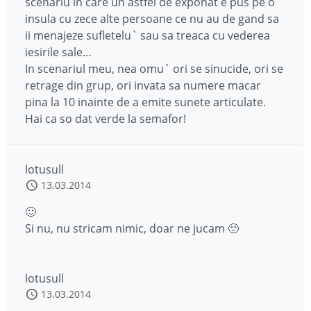
scenariu in care un astfel de exponat e pus pe o
insula cu zece alte persoane ce nu au de gand sa
ii menajeze sufletelu` sau sa treaca cu vederea
iesirile sale…
In scenariul meu, nea omu` ori se sinucide, ori se
retrage din grup, ori invata sa numere macar
pina la 10 inainte de a emite sunete articulate.
Hai ca so dat verde la semafor!
lotusull
13.03.2014
🙂
Si nu, nu stricam nimic, doar ne jucam 🙂
lotusull
13.03.2014