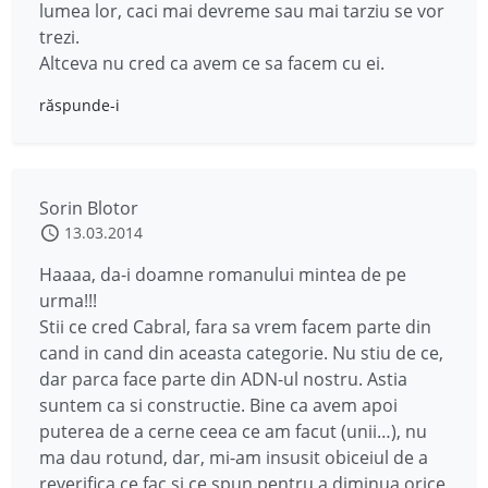
lumea lor, caci mai devreme sau mai tarziu se vor
trezi.
Altceva nu cred ca avem ce sa facem cu ei.
răspunde-i
Sorin Blotor
13.03.2014
Haaaa, da-i doamne romanului mintea de pe
urma!!!
Stii ce cred Cabral, fara sa vrem facem parte din
cand in cand din aceasta categorie. Nu stiu de ce,
dar parca face parte din ADN-ul nostru. Astia
suntem ca si constructie. Bine ca avem apoi
puterea de a cerne ceea ce am facut (unii…), nu
ma dau rotund, dar, mi-am insusit obiceiul de a
reverifica ce fac si ce spun pentru a diminua orice