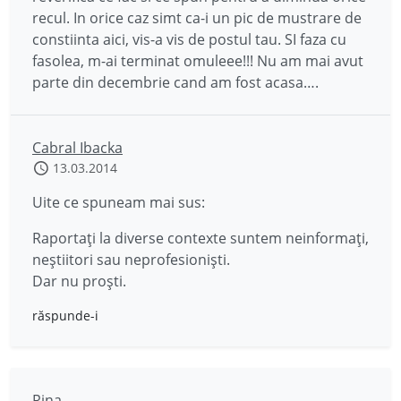
recul. In orice caz simt ca-i un pic de mustrare de
constiinta aici, vis-a vis de postul tau. SI faza cu
fasolea, m-ai terminat omuleee!!! Nu am mai avut
parte din decembrie cand am fost acasa….
Cabral Ibacka
13.03.2014
Uite ce spuneam mai sus:
Raportați la diverse contexte suntem neinformați,
neștiitori sau neprofesioniști.
Dar nu proști.
răspunde-i
Rina