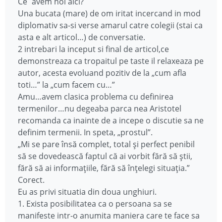
Ce`avem noi aici?
Una bucata (mare) de om iritat incercand in mod
diplomativ sa-si verse amarul catre colegii (stai ca
asta e alt articol…) de conversatie.
2 intrebari la inceput si final de articol,ce
demonstreaza ca tropaitul pe taste il relaxeaza pe
autor, acesta evoluand pozitiv de la „cum afla
toti…” la „cum facem cu…”
Amu…avem clasica problema cu definirea
termenilor…nu degeaba parca nea Aristotel
recomanda ca inainte de a incepe o discutie sa ne
definim termenii. In speta, „prostul”.
„Mi se pare însă complet, total și perfect penibil
să se dovedească faptul că ai vorbit fără să știi,
fără să ai informațiile, fără să înțelegi situația.”
Corect.
Eu as privi situatia din doua unghiuri.
1. Exista posibilitatea ca o persoana sa se
manifeste intr-o anumita maniera care te face sa