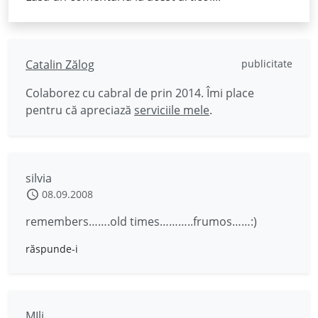
Catalin Zălog
publicitate
Colaborez cu cabral de prin 2014. Îmi place
pentru că apreciază
serviciile mele
.
silvia
08.09.2008
remembers…….old times………..frumos……:)
răspunde-i
MIli