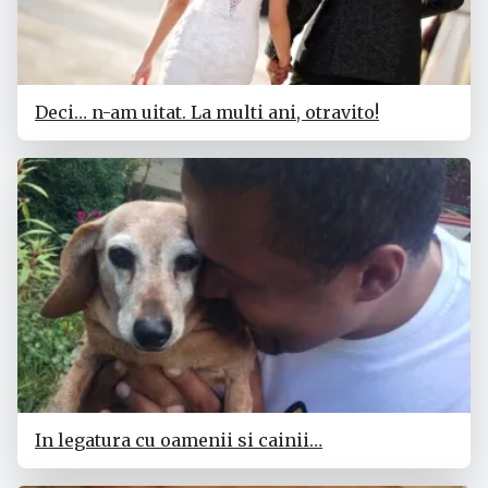
Deci… n-am uitat. La multi ani, otravito!
In legatura cu oamenii si cainii…