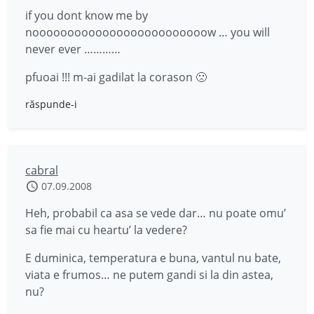
if you dont know me by
nooooooooooooooooooooooooow … you will
never ever …………
pfuoai !!! m-ai gadilat la corason 🙁
răspunde-i
cabral
07.09.2008
Heh, probabil ca asa se vede dar… nu poate omu’
sa fie mai cu heartu’ la vedere?
E duminica, temperatura e buna, vantul nu bate,
viata e frumos… ne putem gandi si la din astea,
nu?