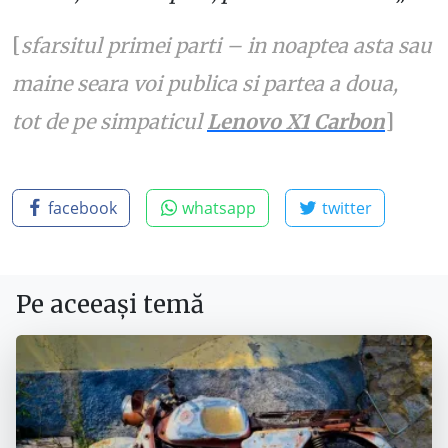
[
sfarsitul primei parti – in noaptea asta sau
maine seara voi publica si partea a doua,
tot de pe simpaticul
Lenovo X1 Carbon
]
facebook
whatsapp
twitter
Pe aceeași temă