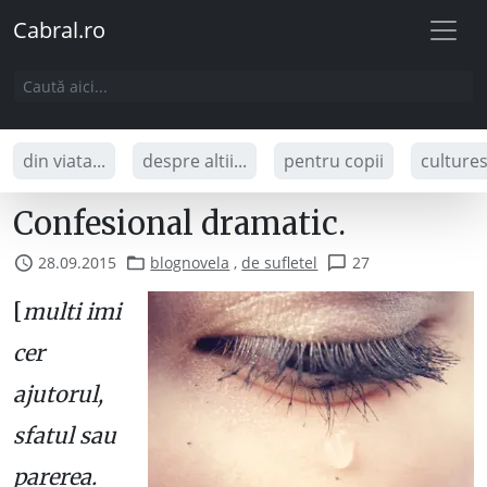
Cabral.ro
din viata...
despre altii...
pentru copii
culture
Confesional dramatic.
28.09.2015
blognovela
,
de sufletel
27
[
multi imi
cer
ajutorul,
sfatul sau
parerea.