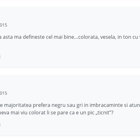
2015
a asta ma defineste cel mai bine…colorata, vesela, in ton c
i
2015
e majoritatea prefera negru sau gri in imbracaminte si atun
eva mai viu colorat li se pare ca e un pic „ticnit”?
i