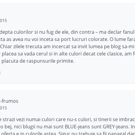
2015
epta culorilor si nu fug de ele, din contra – ma declar fanul 
sta as avea nu voi inceta sa port lucruri colorate. O lume fara
! Chiar zilele trecuta am incercat sa invit lumea pe blog sa-m
 placea sa vada cerul si in alte culori decat cele clasice, am 
 placuta de raspunsurile primite.
i
at-frumos
2015
 strazi vezi numai culori care nu-s culori, si tinerii se imbr
ro bej, nici blugii nu mai sunt BLUE-jeans sunt GREY-jeans. In
ferta e in culorile astea. Sigur nu trebuie sa fii papagal dar