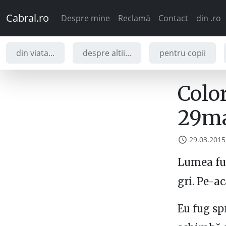
Cabral.ro
Despre mine
Reclamă
Contact
din .ro
din viata...
despre altii...
pentru copii
Color
29ma
29.03.2015
Lumea fug
gri. Pe-ac
Eu fug sp