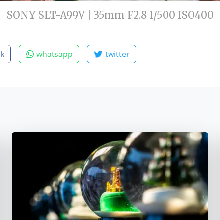
SONY SLT-A99V | 35mm F2.8 1/500 ISO400
ok
whatsapp
twitter