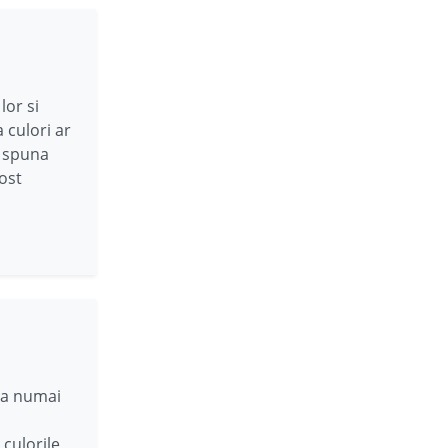
lor si
 culori ar
i spuna
fost
aca numai
 culorile