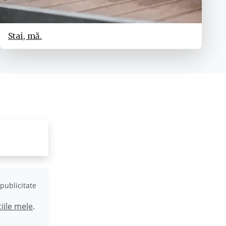
Stai, mă.
publicitate
ciile mele
.