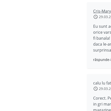
Cris-Mary
29.03.
Eu sunt ad
orice var
fi banala
daca le-ar
surprinsa
răspunde-
calu lu f
29.03.
Corect. Pe
in gri ma
magazine o