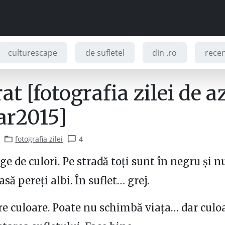
culturescape
de sufletel
din .ro
recenz
at [fotografia zilei de az
r2015]
fotografia zilei
4
e de culori. Pe stradă toți sunt în negru și n
asă pereți albi. În suflet… grej.
re culoare. Poate nu schimbă viața… dar culo