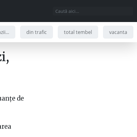
ii...
din trafic
total tembel
vacanta
i,
uanțe de
area