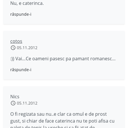
Nu, e caterinca.
răspunde-i
cotos
05.11.2012
:)) Vai…Ce oameni pasesc pa pamant romanesc…
răspunde-i
Nics
05.11.2012
O fi regizata sau nu..e clar ca omul e de prost
gust, si chiar de face caterinca nu te poti afisa cu
paleta de tenis la ureche si sa fii atat de