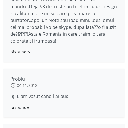
mandru.Deja S3 desi este un telefon cu un design
si calitati multe mi se pare prea mare la
purtator..apoi un Note sau ipad mini…desi omul
cel mai probabil vb pe skype, dupa fata??o fi auzit
de?!?!?!?!Asta e Romania in care traim..o tara
colorata!si frumoasa!
răspunde-i
Probiu
04.11.2012
:))) L-am vazut cand l-ai pus.
răspunde-i