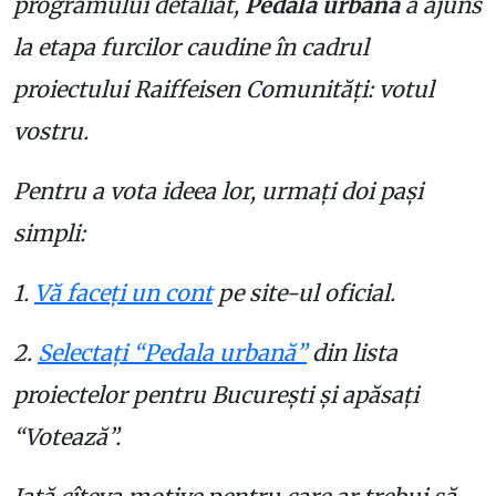
programului detaliat,
Pedala urbană
a ajuns
la etapa furcilor caudine în cadrul
proiectului Raiffeisen Comunităţi: votul
vostru.
Pentru a vota ideea lor, urmaţi doi paşi
simpli:
1.
Vă faceţi un cont
pe site-ul oficial.
2.
Selectaţi “Pedala urbană”
din lista
proiectelor pentru Bucureşti şi apăsaţi
“Votează”.