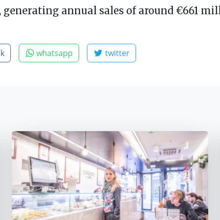
, generating annual sales of around €661 mill
ok
whatsapp
twitter