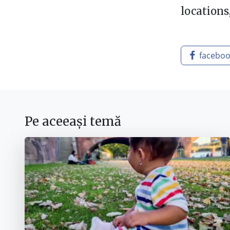
locations
facebo
Pe aceeași temă