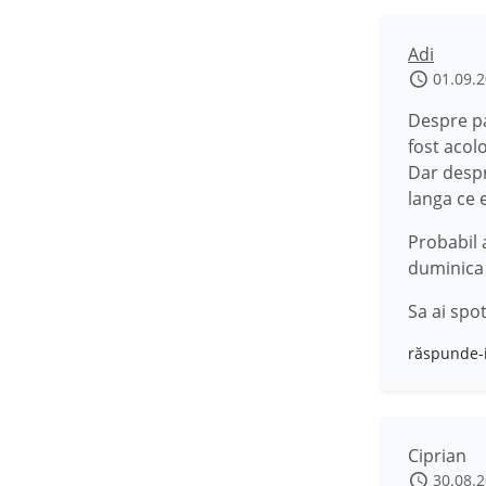
Adi
01.09.
Despre pa
fost acolo
Dar despr
langa ce e
Probabil 
duminica n
Sa ai spot
răspunde-
Ciprian
30.08.