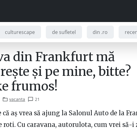
culturescape
de sufletel
din .ro
recenz
va din Frankfurt mă
ește și pe mine, bitte?
e frumos!
vacanta
21
 că aș vrea să ajung la Salonul Auto de la Fra
 roti. Cu caravana, autorulota, cum vrei să-i z