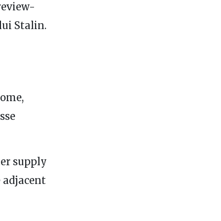
 review-
lui Stalin.
home,
esse
ter supply
e adjacent