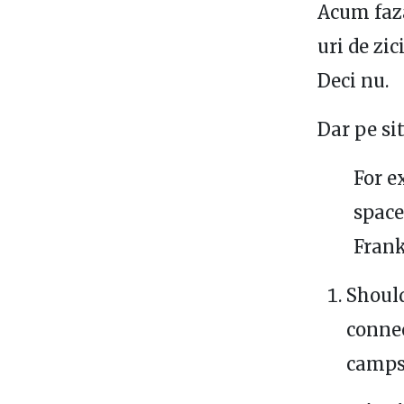
Acum faz
uri de zic
Deci nu.
Dar pe si
For e
space
Frank
Should
connec
camps