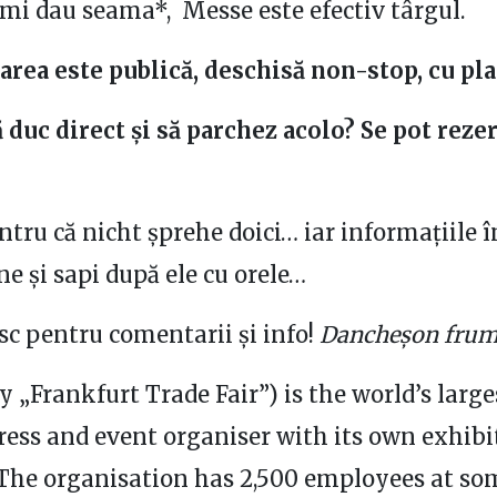
îmi dau seama*, Messe este efectiv târgul.
area este publică, deschisă non-stop, cu pla
 duc direct și să parchez acolo? Se pot reze
ntru că nicht șprehe doici… iar informațiile 
ne și sapi după ele cu orele…
 pentru comentarii și info!
Dancheșon frum
ly „Frankfurt Trade Fair”) is the world’s large
gress and event organiser with its own exhibi
 The organisation has 2,500 employees at so