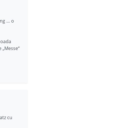
ing … o
rioada
de „Messe“
atz cu