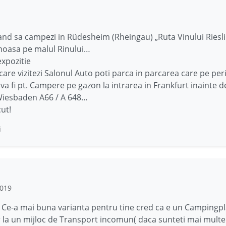
and sa campezi in Rüdesheim (Rheingau) „Ruta Vinului Riesl
moasa pe malul Rinului…
xpozitie
n care vizitezi Salonul Auto poti parca in parcarea care pe pe
 va fi pt. Campere pe gazon la intrarea in Frankfurt inainte 
Wiesbaden A66 / A 648…
cut!
i
2019
! Ce-a mai buna varianta pentru tine cred ca e un Campingpl
 la un mijloc de Transport incomun( daca sunteti mai multe