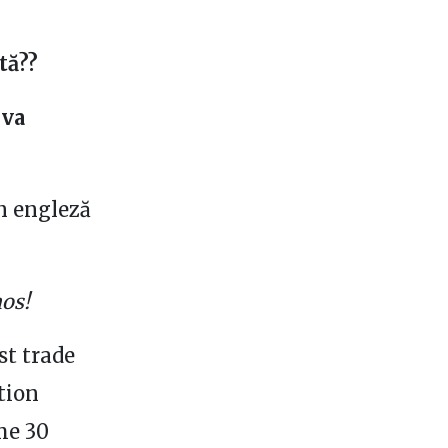
tă??
rva
în engleză
os!
st trade
tion
me 30