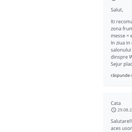
Salut,
Iti recom
zona fru
messe = e
In ziua i
salonului
dinspre 
Sejur pla
răspunde-
Cata
29.08.
Salutare!
aces usor