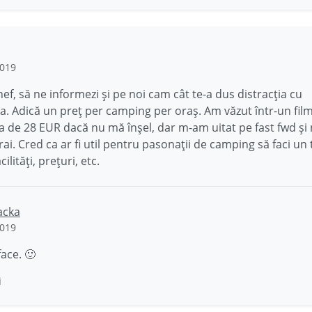
2019
hef, să ne informezi și pe noi cam cât te-a dus distracția cu
a. Adică un preț per camping per oraș. Am văzut într-un film
va de 28 EUR dacă nu mă înșel, dar m-am uitat pe fast fwd și 
ai. Cred ca ar fi util pentru pasonații de camping să faci un 
acilități, prețuri, etc.
acka
2019
face. 🙂
i