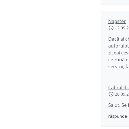
Napster
12.09.
Dacă ai c
autorulot
ziceai ce
ce zonă er
servicii, f
Cabral Ib
28.09.
Salut. Se 
răspunde-