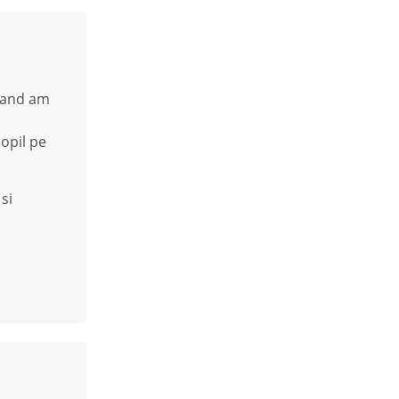
 cand am
opil pe
si