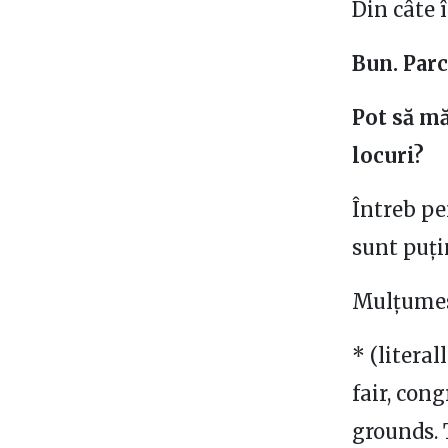
Din câte 
Bun. Parc
Pot să mă
locuri?
Întreb pe
sunt puți
Mulțumesc
* (literal
fair, con
grounds
.