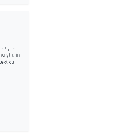
uleț că
nu știu în
text cu