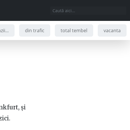
ii...
din trafic
total tembel
vacanta
nkfurt, și
ici.