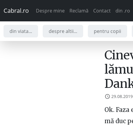
Cabral.ro
Despre mine
Reclamă
Contact
din .ro
din viata...
despre altii...
pentru copii
Cine
lămur
Dank
29.08.2019
Ok. Faza e
mă duc pe