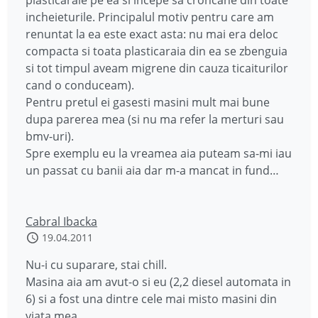
plasticaraie pe ea si incepe sa croncane din toate
incheieturile. Principalul motiv pentru care am
renuntat la ea este exact asta: nu mai era deloc
compacta si toata plasticaraia din ea se zbenguia
si tot timpul aveam migrene din cauza ticaiturilor
cand o conduceam).
Pentru pretul ei gasesti masini mult mai bune
dupa parerea mea (si nu ma refer la merturi sau
bmv-uri).
Spre exemplu eu la vreamea aia puteam sa-mi iau
un passat cu banii aia dar m-a mancat in fund…
Cabral Ibacka
19.04.2011
Nu-i cu suparare, stai chill.
Masina aia am avut-o si eu (2,2 diesel automata in
6) si a fost una dintre cele mai misto masini din
viata mea.