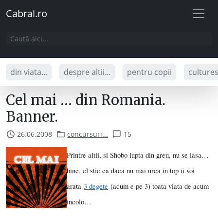
Cabral.ro
din viata...
despre altii...
pentru copii
culture
Cel mai … din Romania.
Banner.
26.06.2008
concursuri...
15
Printre altii, si Shobo lupta din greu, nu se lasa…
bine, el stie ca daca nu mai urca in top ii voi
arata
3 degete
(acum e pe 3) toata viata de acum
incolo…