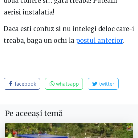
doua coliere si… gata treaba! Puteam
aerisi instalatia!
Daca esti confuz si nu intelegi deloc care-i
treaba, baga un ochi la
postul anterior
.
facebook
whatsapp
twitter
Pe aceeași temă