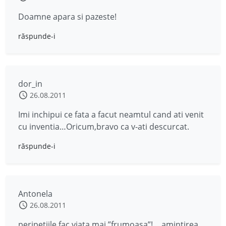
Doamne apara si pazeste!
răspunde-i
dor_in
26.08.2011
Imi inchipui ce fata a facut neamtul cand ati venit
cu inventia…Oricum,bravo ca v-ati descurcat.
răspunde-i
Antonela
26.08.2011
peripetiile fac viata mai ”frumoasa”!… amintirea