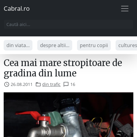
Cabral.ro
din viata...
despre altii...
pentru copii
culture
Cea mai mare stropitoare de
gradina din lume
26.08.2011
din trafic
16