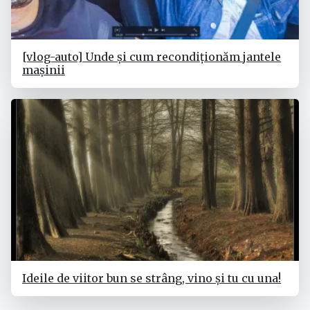
[vlog-auto] Unde și cum recondiționăm jantele
mașinii
Ideile de viitor bun se strâng, vino și tu cu una!