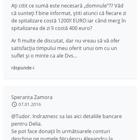
Ați citit ce sumă este necesară „domnule”?? Văd
că sunteți f bine informat, știti atunci că fiecare zi
de spitalizare costă 1200!! EURO iar când merg în
spitalizarea de zi îi costă 400 euro?
Ar fi multe de discutat, dar nu vreau să vă ofer
satisfacția timpului meu oferit unui om cu un
suflet și o minte ca ale Dvs…
răspunde-i
Speranta Zamora
07.01.2016
@Tudor. Indraznesc sa las aici detaliile bancare
pentru Delia.
Se pot face donații în următoarele conturi
deschise pe numele Niculescu Alexandru la