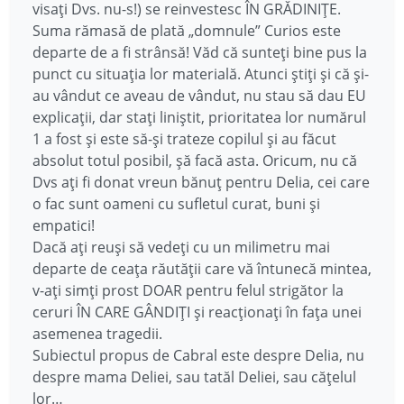
visați Dvs. nu-s!) se reinvestesc ÎN GRĂDINIȚE.
Suma rămasă de plată „domnule” Curios este
departe de a fi strânsă! Văd că sunteți bine pus la
punct cu situația lor materială. Atunci știți și că și-
au vândut ce aveau de vândut, nu stau să dau EU
explicații, dar stați liniștit, prioritatea lor numărul
1 a fost și este să-și trateze copilul și au făcut
absolut totul posibil, șă facă asta. Oricum, nu că
Dvs ați fi donat vreun bănuț pentru Delia, cei care
o fac sunt oameni cu sufletul curat, buni și
empatici!
Dacă ați reuși să vedeți cu un milimetru mai
departe de ceața răutății care vă întunecă mintea,
v-ați simți prost DOAR pentru felul strigător la
ceruri ÎN CARE GÂNDIȚI și reacționați în fața unei
asemenea tragedii.
Subiectul propus de Cabral este despre Delia, nu
despre mama Deliei, sau tatăl Deliei, sau cățelul
lor…