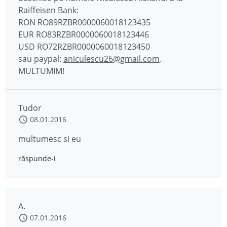
Raiffeisen Bank:
RON RO89RZBR0000060018123435
EUR RO83RZBR0000060018123446
USD RO72RZBR0000060018123450
sau paypal:
aniculescu26@gmail.com
.
MULTUMIM!
Tudor
08.01.2016
multumesc si eu
răspunde-i
A.
07.01.2016