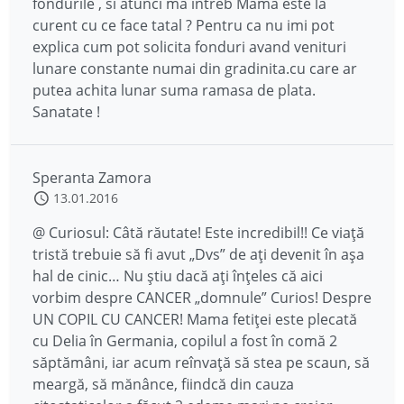
fondurile , si atunci ma intreb Mama este la
curent cu ce face tatal ? Pentru ca nu imi pot
explica cum pot solicita fonduri avand venituri
lunare constante numai din gradinita.cu care ar
putea achita lunar suma ramasa de plata.
Sanatate !
Speranta Zamora
13.01.2016
@ Curiosul: Câtă răutate! Este incredibil!! Ce viață
tristă trebuie să fi avut „Dvs” de ați devenit în așa
hal de cinic… Nu știu dacă ați înțeles că aici
vorbim despre CANCER „domnule” Curios! Despre
UN COPIL CU CANCER! Mama fetiței este plecată
cu Delia în Germania, copilul a fost în comă 2
săptămâni, iar acum reînvață să stea pe scaun, să
meargă, să mănânce, fiindcă din cauza