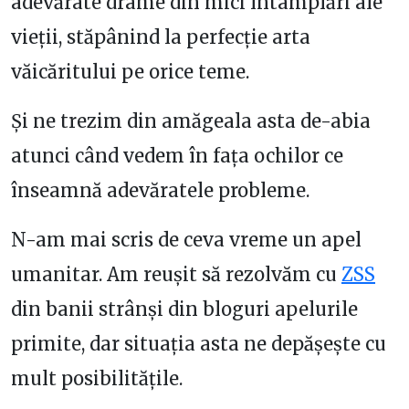
adevărate drame din mici întâmplări ale
vieții, stăpânind la perfecție arta
văicăritului pe orice teme.
Și ne trezim din amăgeala asta de-abia
atunci când vedem în fața ochilor ce
înseamnă adevăratele probleme.
N-am mai scris de ceva vreme un apel
umanitar. Am reușit să rezolvăm cu
ZSS
din banii strânși din bloguri apelurile
primite, dar situația asta ne depășește cu
mult posibilitățile.