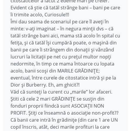
citostaticelor a făcut 2 edeme mari pe creier.
Evident că știe că tatăl strânge bani – bani pe care
îi trimite acolo, Curiosule!!!
Îmi dau seama de scenariul pe care îl aveți în
minte: v-ați imaginat – în negura minții dvs – că
tatăl strânge bani aici, mama stă acolo în spital cu
fetița, și că tatăl își cumpără poate, o mașină din
banii pe care îi strângem din donații și vânzând
lucruri la licitații pe net cu prețul multor nopți
nedormite, în timp ce mama întoarce cu lopata
acolo, banii scoși din MARILE GRĂDINIȚE;
eventual, între curele de citostatice intră și pe la
Dior și Burberry. Eh, am ghicit?!
Văd că sunteți la curent cu „marile” lor afaceri.
Știti că cele 2 mari GRĂDINIȚE se susțin din
fonduri proprii fiindcă sunt ASOCIAȚII NON
PROFIT. Știți ce înseamnă o asociație non-profit??
Că banii care intră în grădinițe (din care 1 are UN
copil înscris, atât, deci marile profituri la care