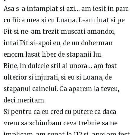
Asa s-a intamplat si azi… am iesit in parc
cu fiica mea si cu Luana. L-am luat si pe
Pit si ne-am trezit muscati amandoi,
intai Pit si-apoi eu, de un doberman
enorm lasat liber de stapanii lui.
Bine, in dulcele stil al unora… am fost
ulterior si injurati, si eu si Luana, de
stapanul cainelui. Ca aparem la teveu,
deci meritam.
Si pentru ca eu cred cu putere ca daca
vrem sa schimbam ceva trebuie sa ne
implicam, am sunat la 112 si-apoi am fost