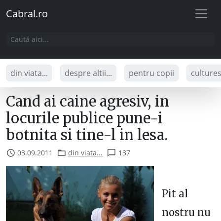
Cabral.ro
din viata...
despre altii...
pentru copii
culture
Cand ai caine agresiv, in
locurile publice pune-i
botnita si tine-l in lesa.
03.09.2011
din viata...
137
Pit al
nostru nu