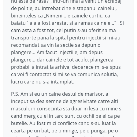
nu este de rasa?”, intr-un final a venit un echipaj
de politie, au intrebat cine e stapanul cainelui,
bineinteles ca „Nimeni… e cainele curtii…ca
baiatu` ala a fost arestat si a ramas cainele…” . Si
cam asta a fost tot, cel putin s-au oferit sa ma
transporte pana la spital pentru injectii si mi-au
recomandat sa vin la sectie sa depun o
plangere… Am facut injectiile, am depus
plangere… dar cainele e tot acolo, plangerea
probabil a intrat la arhiva, deoarece mi s-a spus
ca voi fi contactat si mi se va comunica solutia,
lucru care nu s-a intamplat.
P.S. Am si eu un caine destul de marisor, a
inceput sa dea semne de agresivitate catre alti
masculi, in consecinta sta doar in lesa cu mine si
cand merg cu el in tarc sunt cu ochii pe el ca pe
butelie. Au fost mici conflicte cand s-au luat la
cearta pe un bat, pe o minge, pe o punga, pe o