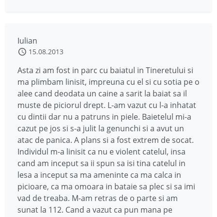
Iulian
15.08.2013
Asta zi am fost in parc cu baiatul in Tineretului si
ma plimbam linisit, impreuna cu el si cu sotia pe o
alee cand deodata un caine a sarit la baiat sa il
muste de piciorul drept. L-am vazut cu l-a inhatat
cu dintii dar nu a patruns in piele. Baietelul mi-a
cazut pe jos si s-a julit la genunchi si a avut un
atac de panica. A plans si a fost extrem de socat.
Individul m-a linisit ca nu e violent catelul, insa
cand am inceput sa ii spun sa isi tina catelul in
lesa a inceput sa ma ameninte ca ma calca in
picioare, ca ma omoara in bataie sa plec si sa imi
vad de treaba. M-am retras de o parte si am
sunat la 112. Cand a vazut ca pun mana pe