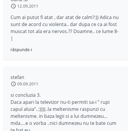
12.09.2011
Cum ai putut fi atat , dar atat de calm?:)) Adica nu
sunt de acord cu violenta.. dar dupa ce ca ai fost
muscat tot ala era nervos.?? Doamne.. ce lume 8-
|
răspunde-i
stefan
09.09.2011
si concluzia 3.
Daca apari la televizor nu-ti permiti sa-i ” rupi
capul aluia”..:))))..la meltenisme raspunzi cu
meltenisme. in baza legii si a lui dumnezeu…
mda….e o vorba ..nici dumnezeu nu te bate cum
te bat eu..