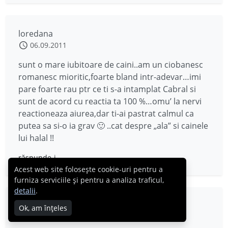
loredana
06.09.2011
sunt o mare iubitoare de caini..am un ciobanesc
romanesc mioritic,foarte bland intr-adevar…imi
pare foarte rau ptr ce ti s-a intamplat Cabral si
sunt de acord cu reactia ta 100 %…omu’ la nervi
reactioneaza aiurea,dar ti-ai pastrat calmul ca
putea sa si-o ia grav 🙂 ..cat despre „ala” si cainele
lui halal !!
răspunde-i
Acest web site folosește cookie-uri pentru a
furniza serviciile și pentru a analiza traficul,
detalii
.
Cristina M
Ok, am înțeles
06.09.2011