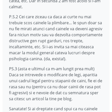
catea, etc. Dar in secunda 2 am fost acolo si l-am
calmat.
P.S.2 Cei care ziceau ca daca ai curte nu mai
trebuie scos cainele la plimbare… le spun doar sa
nu fie mirati atunci cand cainele va deveni agresiv
fara niciun motiv sau va dezvolta comportamente
distructive gen rupt garduri, ros trepte,
incaltaminte, etc. Si i-as invita sa mai citeasca
macar la modul general cateva lucruri despre
psihologia canina. (da, exista!).
PS.3 (asta e ultimul ca m-am lungit prea mult)
Daca se intrevede o modificare de legi, aparitia
unui cadrul legal pentru stapanii de caini, fie ei de
rasa sau nu (pentru ca nu doar cainii de rasa pot
fi agresivi) si e nevoie de dat cu semnatura sper
sa citesc un articol la tine pe blog.
Sanatate! Si ai dreptate cand spui ca nu cainele