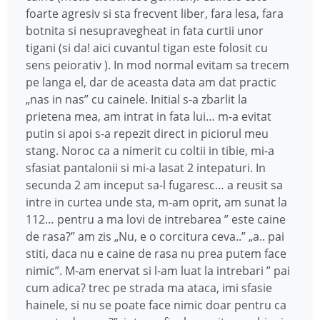
foarte agresiv si sta frecvent liber, fara lesa, fara
botnita si nesupravegheat in fata curtii unor
tigani (si da! aici cuvantul tigan este folosit cu
sens peiorativ ). In mod normal evitam sa trecem
pe langa el, dar de aceasta data am dat practic
„nas in nas” cu cainele. Initial s-a zbarlit la
prietena mea, am intrat in fata lui… m-a evitat
putin si apoi s-a repezit direct in piciorul meu
stang. Noroc ca a nimerit cu coltii in tibie, mi-a
sfasiat pantalonii si mi-a lasat 2 intepaturi. In
secunda 2 am inceput sa-l fugaresc… a reusit sa
intre in curtea unde sta, m-am oprit, am sunat la
112… pentru a ma lovi de intrebarea ” este caine
de rasa?” am zis „Nu, e o corcitura ceva..” „a.. pai
stiti, daca nu e caine de rasa nu prea putem face
nimic”. M-am enervat si l-am luat la intrebari ” pai
cum adica? trec pe strada ma ataca, imi sfasie
hainele, si nu se poate face nimic doar pentru ca