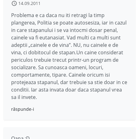
14.09.2011
Problema e ca daca nu iti retragi la timp
plangerea, Politia se poate autosesiza, iar in cazul
in care stapanului i se va intocmi dosar penal,
cainele va fi eutanasiat. Vad multi ca multi sunt
adeptii „cainele e de vina”. NU, nu cainele e de
vina, ci dobitocul de stapan.Un caine considerat
periculos trebuie trecut printr-un program de
socializare. Sa cunoasca oameni, locuri,
comportamente, tipare. Cainele oricum isi
protejeaza stapanul, dar trebuie sa stie doar in ce
conditii. Iar asta invata doar daca stapanul vrea
sa il invete.
răspunde-i
Oana :D