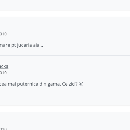
2010
mare pt jucaria aia…
acka
2010
 cea mai puternica din gama. Ce zici? 🙂
i
2010