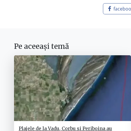
facebo
Pe aceeași temă
Plajele de la Vadu, Corbu si Periboina au