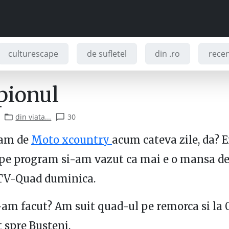
culturescape
de sufletel
din .ro
recenz
ionul
din viata...
30
eam de
Moto xcountry
acum cateva zile, da? E
pe program si-am vazut ca mai e o mansa de
TV-Quad duminica.
-am facut? Am suit quad-ul pe remorca si la 
 spre Busteni.