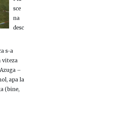
sce
na
desc
ca s-a
 viteza
– Azuga –
ol, apa la
a (bine,