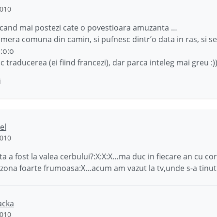
2010
 cand mai postezi cate o povestioara amuzanta …
amera comuna din camin, si pufnesc dintr’o data in ras, si se 
o:o:o
ac traducerea (ei fiind francezi), dar parca inteleg mai greu :))
i
el
2010
a a fost la valea cerbului?:X:X:X…ma duc in fiecare an cu cor
 zona foarte frumoasa:X…acum am vazut la tv,unde s-a tinut
acka
2010