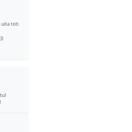
uita toti
))
tul
!