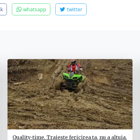
ok
whatsapp
twitter
Quality-time. Traieste fericirea ta, nu a altuia.