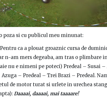
o poza si cu publicul meu minunat:
 Pentru ca a plouat groaznic cursa de dumini
ar n-am mers degeaba, am tras o plimbare in
oaie nu e nimeni pe poteci) Predeal – Susai 
 Azuga – Predeal – Trei Brazi – Predeal. Nam
etul de motor turat si urlete in urechea stang
eapta):
Daaaai, daaaai, mai taaaare!