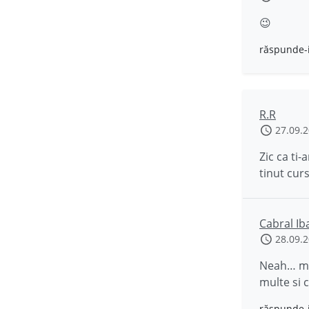
😉
răspunde-
R.R
27.09.
Zic ca ti-
tinut curs
Cabral Ib
28.09.
Neah… m-a
multe si 
răspunde-