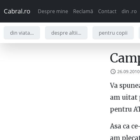
Cabral.ro
Despre mine
Reclamă
Contact
din .ro
din viata...
despre altii...
pentru copii
Camp
26.09.2010
Va spun
am uitat 
pentru A
Asa ca ce
am plecat