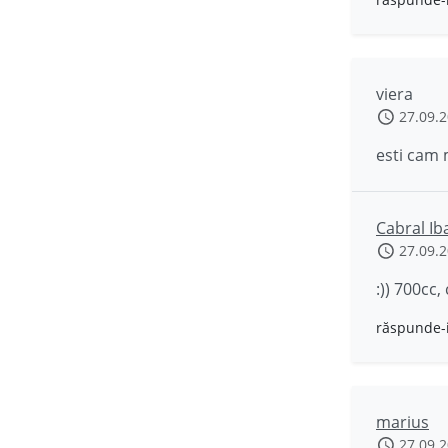
viera
27.09.
esti cam 
Cabral Ib
27.09.
:)) 700cc,
răspunde-
marius
27.09.