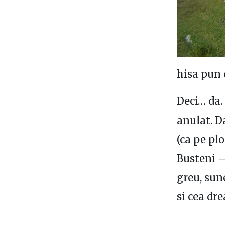
hisa pun 
Deci… da.
anulat. D
(ca pe pl
Busteni –
greu, sun
si cea dr