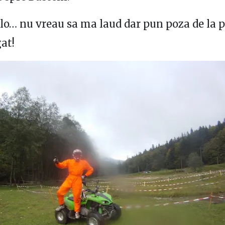
lo… nu vreau sa ma laud dar pun poza de la 
at!