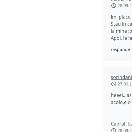
28.09.
Imi place
Stau in c
la mine :
Apoi, le f
răspunde-
sorindani
27.09.
heeei…ast
acolo,e o
Cabral Ib
28.09.