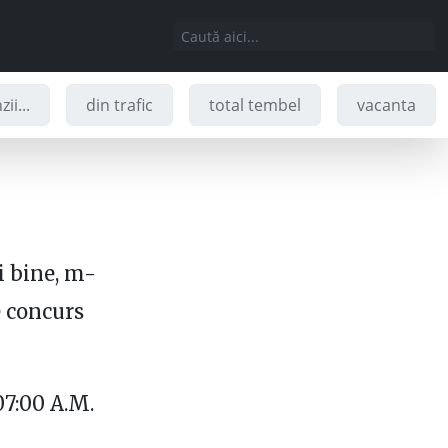
ii...
din trafic
total tembel
vacanta
i bine, m-
 concurs
07:00 A.M.