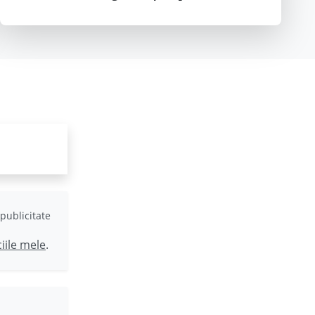
publicitate
ciile mele
.