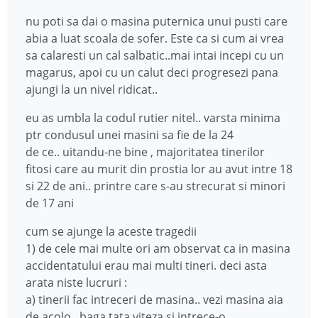
nu poti sa dai o masina puternica unui pusti care
abia a luat scoala de sofer. Este ca si cum ai vrea
sa calaresti un cal salbatic..mai intai incepi cu un
magarus, apoi cu un calut deci progresezi pana
ajungi la un nivel ridicat..
eu as umbla la codul rutier nitel.. varsta minima
ptr condusul unei masini sa fie de la 24
de ce.. uitandu-ne bine , majoritatea tinerilor
fitosi care au murit din prostia lor au avut intre 18
si 22 de ani.. printre care s-au strecurat si minori
de 17 ani
cum se ajunge la aceste tragedii
1) de cele mai multe ori am observat ca in masina
accidentatului erau mai multi tineri. deci asta
arata niste lucruri :
a) tinerii fac intreceri de masina.. vezi masina aia
de acolo.. baga tata viteza si intrece-o