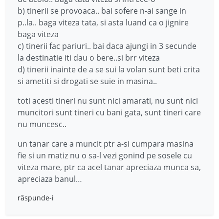
b) tinerii se provoaca.. bai sofere n-ai sange in
p..la.. baga viteza tata, si asta luand ca o jignire
baga viteza
c) tinerii fac pariuri.. bai daca ajungi in 3 secunde
la destinatie iti dau o bere..si brr viteza
d) tinerii inainte de a se sui la volan sunt beti crita
si ametiti si drogati se suie in masina..
toti acesti tineri nu sunt nici amarati, nu sunt nici
muncitori sunt tineri cu bani gata, sunt tineri care
nu muncesc..
un tanar care a muncit ptr a-si cumpara masina
fie si un matiz nu o sa-l vezi gonind pe sosele cu
viteza mare, ptr ca acel tanar apreciaza munca sa,
apreciaza banul…
răspunde-i