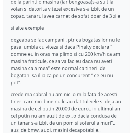
de la parinti o masina (iar bengoasa)s-a suit la
volan si datorita vitezei excesive s-a izbit de un
copac. tanarul avea carnet de sofat doar de 3 zile
si alte exemple
degeaba se fac campanii, ptr ca bogatasilor nu le
pasa, umbla cu viteza si daca Pinalty declara ”
domne eu in oras ma plimb si cu 200 km/h ca am
masina fraticule, ce sa va fac eu daca nu aveti
masina ca a mea” este normal ca tinerii de
bogatani sa il ia ca pe un concurent ” ce eu nu
pot”..
crede-ma cabral nu am nici o mila fata de acesti
tineri care nici bine nu le-au dat tuleiele si deja au
masina de cel putin 20.000 de euro.. in ultimul an
cel putin nu am auzit de ex „o dacia condusa de
un tanar s-a izbit de un pom si soferul a muri”..
auzi de bmw, audi, masini decapotabile..