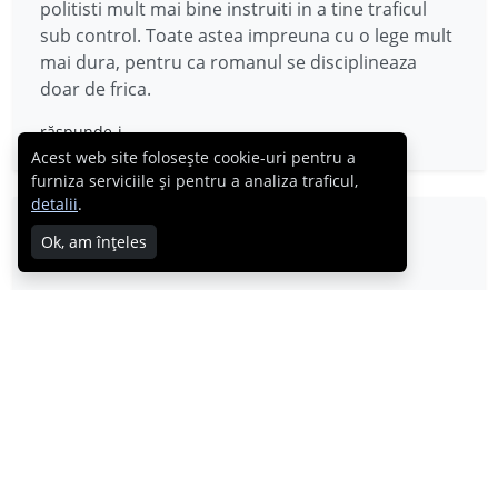
politisti mult mai bine instruiti in a tine traficul
sub control. Toate astea impreuna cu o lege mult
mai dura, pentru ca romanul se disciplineaza
doar de frica.
răspunde-i
Acest web site folosește cookie-uri pentru a
furniza serviciile și pentru a analiza traficul,
detalii
.
pips1ro
Ok, am înțeles
20.09.2008
compilatia a fost facuta de mine, ma asteptam sa
iasa in evdenta cu nota de tragedie pe care lasa.
cat despre accidente?
Prea multe si prea dese!
Multumesc.
răspunde-i