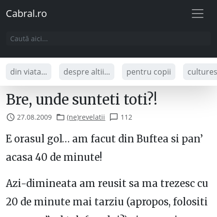
Cabral.ro
din viata...
despre altii...
pentru copii
culture
Bre, unde sunteti toti?!
27.08.2009
(ne)revelatii
112
E orasul gol… am facut din Buftea si pan’
acasa 40 de minute!
Azi-dimineata am reusit sa ma trezesc cu
20 de minute mai tarziu (apropos, folositi