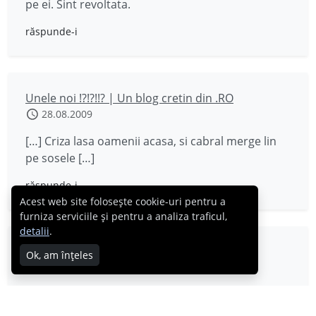
pe ei. Sint revoltata.
răspunde-i
Unele noi !?!?!!? | Un blog cretin din .RO
28.08.2009
[…] Criza lasa oamenii acasa, si cabral merge lin
pe sosele […]
răspunde-i
Acest web site folosește cookie-uri pentru a
furniza serviciile și pentru a analiza traficul,
detalii
.
lady bird
Ok, am înțeles
28.08.2009
ma gandesc cu groaza ca se apropie 1 sept si se
va schimba situatia dramatic. cand in sfrasit