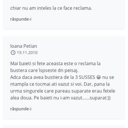
chiar nu am inteles la ce face reclama.
răspunde-i
Ioana Petian
19.11.2010
Mai baieti si fete aceasta este o reclama la
bustera care lspseste dn peisaj.
Adca daca avea bustiera de la 3 SUSSES 😀 nu se
ntampla ce tocmai ati vazut si voi. Dar, pana la
urma singurele care pareau suparate erau fetele
alea doua. Pe baieti nu i-am vazut……suparat:))
răspunde-i