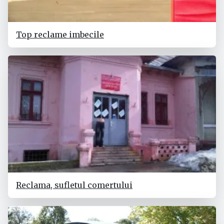
Top reclame imbecile
Reclama, sufletul comertului