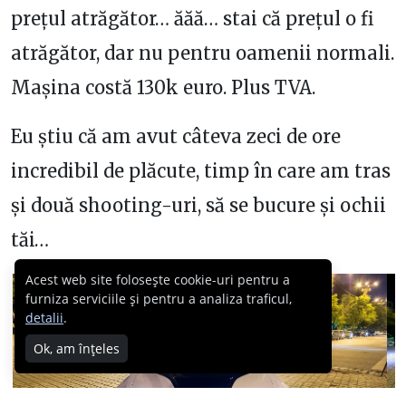
prețul atrăgător… ăăă… stai că prețul o fi
atrăgător, dar nu pentru oamenii normali.
Mașina costă 130k euro. Plus TVA.
Eu știu că am avut câteva zeci de ore
incredibil de plăcute, timp în care am tras
și două shooting-uri, să se bucure și ochii
tăi…
Acest web site folosește cookie-uri pentru a
furniza serviciile și pentru a analiza traficul,
detalii
.
Ok, am înțeles