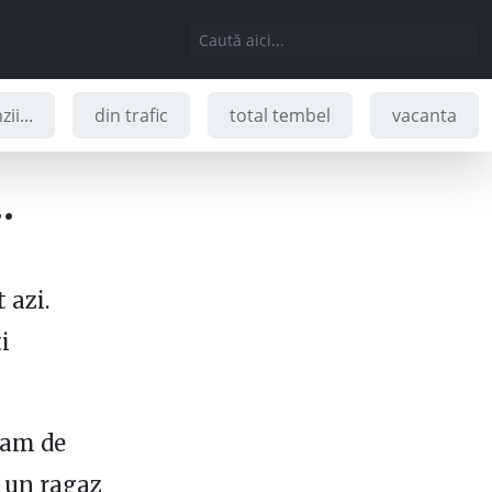
ii...
din trafic
total tembel
vacanta
…
 azi.
i
i am de
e un ragaz