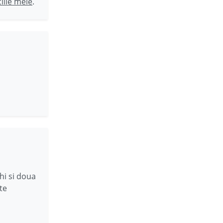
ciile mele
.
hi si doua
te