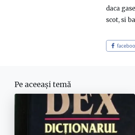
daca gase
scot, si b
facebo
Pe aceeași temă