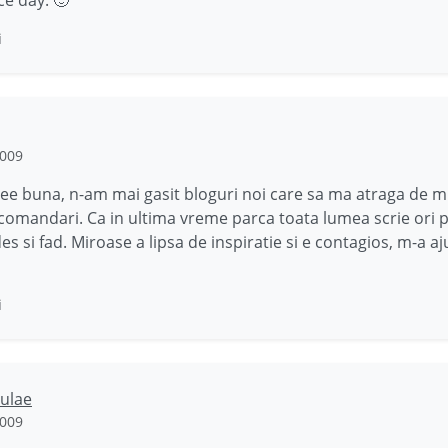
i
2009
dee buna, n-am mai gasit bloguri noi care sa ma atraga de mu
comandari. Ca in ultima vreme parca toata lumea scrie ori p
es si fad. Miroase a lipsa de inspiratie si e contagios, m-a aj
i
ulae
2009