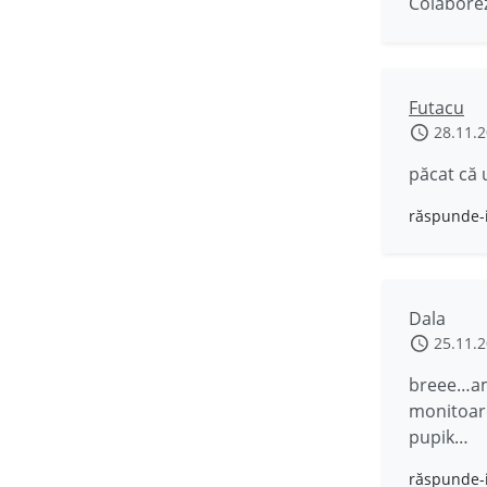
Colaborez
Futacu
28.11.
păcat că 
răspunde-
Dala
25.11.
breee…am 
monitoare
pupik…
răspunde-