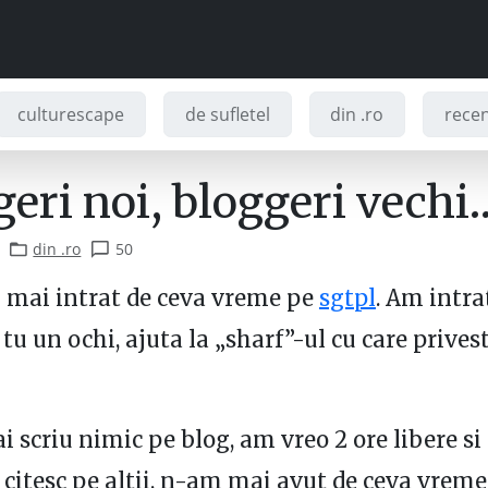
culturescape
de sufletel
din .ro
recenz
geri noi, bloggeri vechi
din .ro
50
 mai intrat de ceva vreme pe
sgtpl
. Am intrat
tu un ochi, ajuta la „sharf”-ul cu care privest
i scriu nimic pe blog, am vreo 2 ore libere s
 citesc pe altii, n-am mai avut de ceva vrem