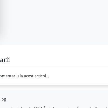
rii
omentariu la acest articol...
ălog