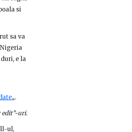
poala si
rut sa va
 Nigeria
duri, e la
date
„.
edit”-uri.
l-ul,