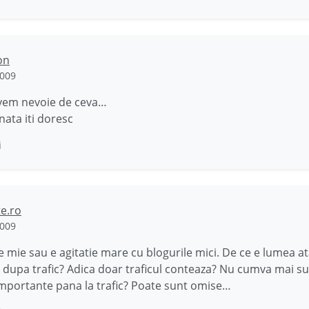
on
2009
avem nevoie de ceva…
nata iti doresc
i
e.ro
2009
e mie sau e agitatie mare cu blogurile mici. De ce e lumea at
 dupa trafic? Adica doar traficul conteaza? Nu cumva mai sun
mportante pana la trafic? Poate sunt omise…