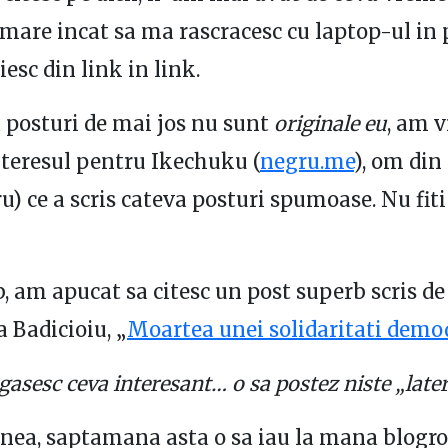
 mare incat sa ma rascracesc cu laptop-ul in 
iesc din link in link.
 posturi de mai jos nu sunt
originale eu
, am v
nteresul pentru Ikechuku (
negru.me
), om din
u) ce a scris cateva posturi spumoase. Nu fiti 
, am apucat sa citesc un post superb scris de
 Badicioiu, „
Moartea unei solidaritati demo
asesc ceva interesant… o sa postez niste „later 
ea, saptamana asta o sa iau la mana blogrol