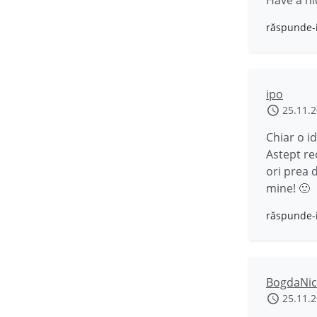
răspunde-
ipo
25.11.
Chiar o i
Astept re
ori prea d
mine! 🙂
răspunde-
BogdaNic
25.11.