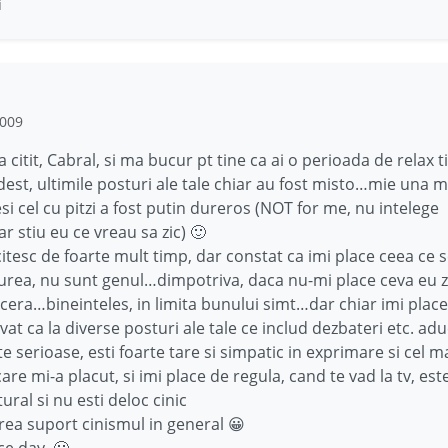
i
2009
a citit, Cabral, si ma bucur pt tine ca ai o perioada de relax t
dest, ultimile posturi ale tale chiar au fost misto…mie una m
si cel cu pitzi a fost putin dureros (NOT for me, nu intelege
r stiu eu ce vreau sa zic) 🙂
itesc de foarte mult timp, dar constat ca imi place ceea ce sc
iurea, nu sunt genul…dimpotriva, daca nu-mi place ceva eu z
ncera…bineinteles, in limita bunului simt…dar chiar imi place
at ca la diverse posturi ale tale ce includ dezbateri etc. adu
 serioase, esti foarte tare si simpatic in exprimare si cel m
are mi-a placut, si imi place de regula, cand te vad la tv, este
ural si nu esti deloc cinic
ea suport cinismul in general 😀
ce day. 🙂