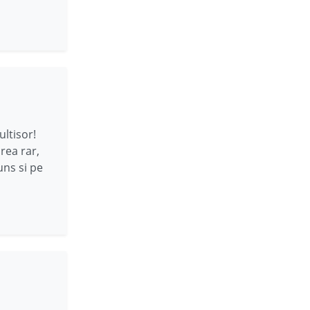
ltisor!
rea rar,
uns si pe