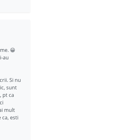
ime. 😀
i-au
rii. Si nu
ic, sunt
, pt ca
ci
ai mult
 ca, esti