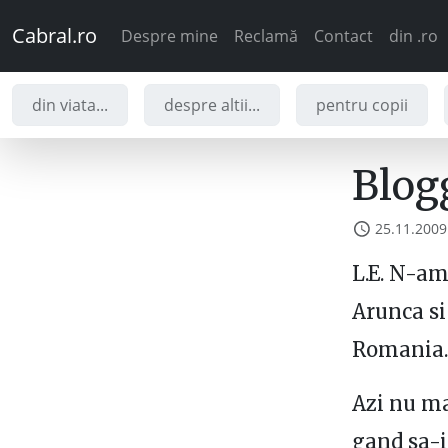
Cabral.ro
Despre mine
Reclamă
Contact
din .ro
din viata...
despre altii...
pentru copii
Blog
25.11.2009
L.E. N-am
Arunca si 
Romania.
Azi nu ma
gand sa-i