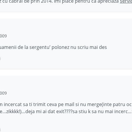
 cu cabral de prin 2014. Îmi place pentru că apreciază
servi
2009
uamenii de la sergentu’ polonez nu scriu mai des
i
2009
incercat sa ti trimit ceva pe mail si nu merge(inte patru oc
…zikkkk!)…deja mi ai dat exit????sa stiu k sa nu mai incerc…
i