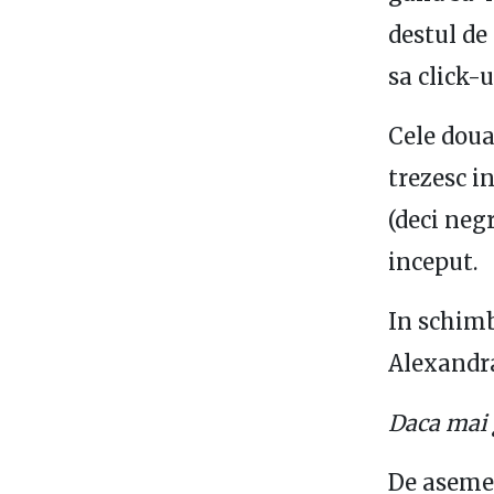
destul de
sa click-u
Cele doua
trezesc i
(deci negr
inceput.
In schimb
Alexandra
Daca mai g
De asemen