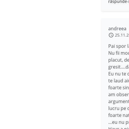
răspunde-
andreea
25.11.
Pai spor l
Nu fii mo
placut, de
gresit….da
Eu nu te c
te laud a
foarte si
am observ
argumente
lucru pe c
foarte nat
…eu nu pr
Have a ni