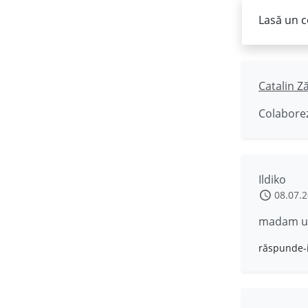
Lasă un c
Catalin Z
Colaborez
Ildiko
08.07.
madam udr
răspunde-