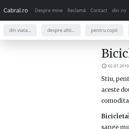
Cabral.ro
Despre mine
Reclamă
Contact
din .ro
din viata...
despre altii...
pentru copii
Bicic
02.07.2010
Stiu, pen
aceste do
comoditat
Bicicleta
sange mul