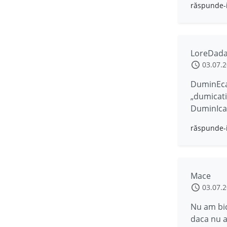
răspunde-
LoreDad
03.07.
DuminEca 
„dumicati
DuminIca,
răspunde-
Mace
03.07.
Nu am bic
daca nu a