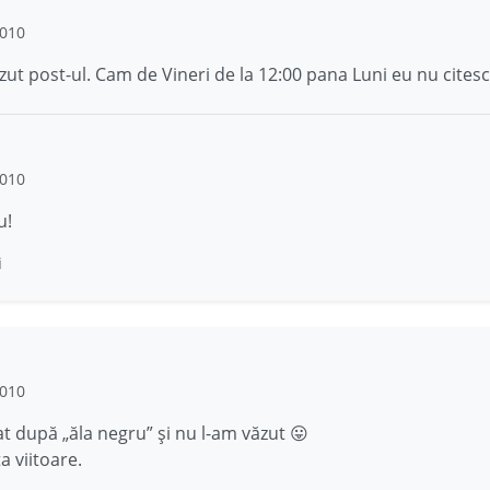
2010
ut post-ul. Cam de Vineri de la 12:00 pana Luni eu nu citesc 
2010
u!
i
2010
t după „ăla negru” și nu l-am văzut 😛
a viitoare.