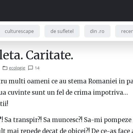
culturescape
de sufletel
din .ro
recenz
leta. Caritate.
ecologie
14
tru multi oameni ce au stema Romaniei in pa
ua cuvinte sunt un fel de crima impotriva…
ii!
?!
Sa transpir?! Sa muncesc?! Sa-mi pompeze
t mai repede decat de obicei?! De ce-as face 