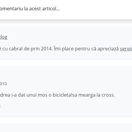
omentariu la acest articol...
ălog
 cu cabral de prin 2014. Îmi place pentru că apreciază
servi
2010
ea i-a dat unui mos o bicicleta!sa mearga la cross.
i