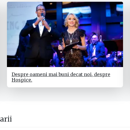
Despre oameni mai buni decat noi, despre
Hospice.
rii