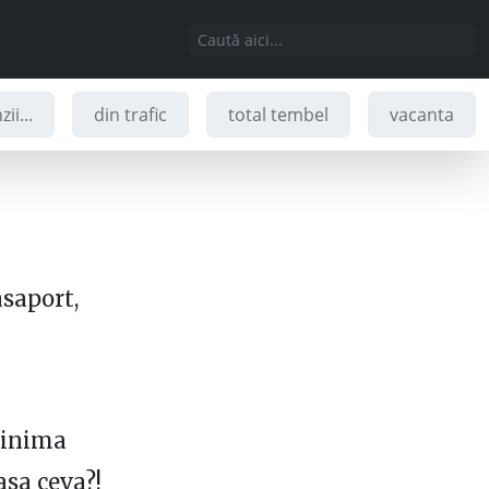
ii...
din trafic
total tembel
vacanta
saport,
 inima
asa ceva?!