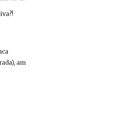
iva?!
aca
rada), am