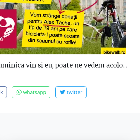
uminica vin si eu, poate ne vedem acolo…
ok
whatsapp
twitter