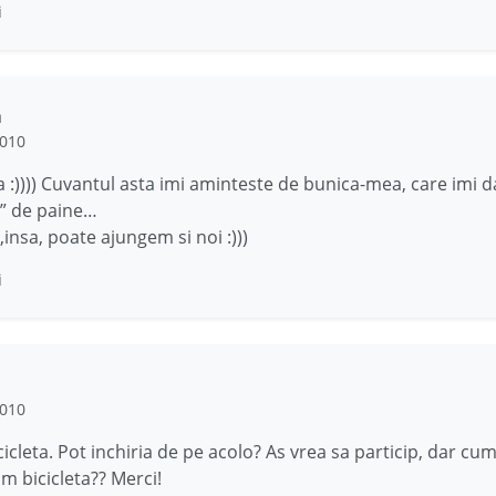
i
a
2010
:)))) Cuvantul asta imi aminteste de bunica-mea, care imi 
” de paine…
insa, poate ajungem si noi :)))
i
2010
icleta. Pot inchiria de pe acolo? As vrea sa particip, dar cum
m bicicleta?? Merci!