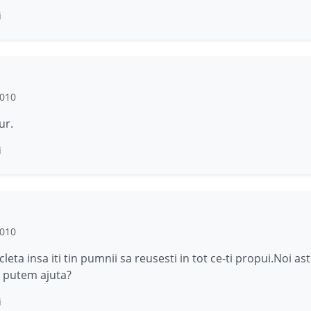
i
2010
ur.
i
2010
leta insa iti tin pumnii sa reusesti in tot ce-ti propui.Noi ast
 putem ajuta?
i