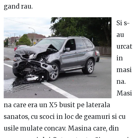
gand rau.
Si s-
au
urcat
in
masi
na.
Masi
na care era un X5 busit pe laterala
sanatos, cu scoci in loc de geamuri si cu
usile mulate concav. Masina care, din