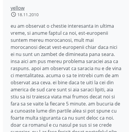
yellow
18.11.2010
eu am observat o chestie interesanta in ultima
vreme, si anume faptul ca noi, est-europenii
suntem mereu morocanosi, mult mai
morocanosi decat vest-europenii chiar daca nici
ei nu sunt un zambet de dimineata pana seara.
insa aici am pus mereu problema saraciei asa ca
raspuns. apoi am observat ca saracia nu e de vina
ci mentalitatea. acuma o sa te intrebi cum de am
observat asa ceva. ei bine daca te uiti la cei din
america de sud care sunt si aia saraci lipiti, aia
stiu sa isi traiesca viata mai frumos decat noi si
fara sa se vaite la fiecare 5 minute. am bucuria de
a cunoaste lume din partile alea si pot spune cu
foarte multa siguranta ca nu sunt deloc ca noi.
doar ca romanul e cu nasul pe sus si se crede
superior, nu l-ar face fericit decat portofelul plin