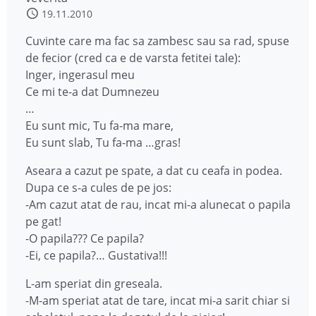
19.11.2010
Cuvinte care ma fac sa zambesc sau sa rad, spuse
de fecior (cred ca e de varsta fetitei tale):
Inger, ingerasul meu
Ce mi te-a dat Dumnezeu
…
Eu sunt mic, Tu fa-ma mare,
Eu sunt slab, Tu fa-ma …gras!
Aseara a cazut pe spate, a dat cu ceafa in podea.
Dupa ce s-a cules de pe jos:
-Am cazut atat de rau, incat mi-a alunecat o papila
pe gat!
-O papila??? Ce papila?
-Ei, ce papila?… Gustativa!!!
L-am speriat din greseala.
-M-am speriat atat de tare, incat mi-a sarit chiar si