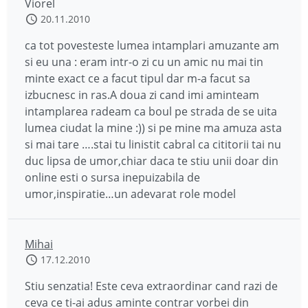
Viorel
20.11.2010
ca tot povesteste lumea intamplari amuzante am
si eu una : eram intr-o zi cu un amic nu mai tin
minte exact ce a facut tipul dar m-a facut sa
izbucnesc in ras.A doua zi cand imi aminteam
intamplarea radeam ca boul pe strada de se uita
lumea ciudat la mine :)) si pe mine ma amuza asta
si mai tare ….stai tu linistit cabral ca cititorii tai nu
duc lipsa de umor,chiar daca te stiu unii doar din
online esti o sursa inepuizabila de
umor,inspiratie…un adevarat role model
Mihai
17.12.2010
Stiu senzatia! Este ceva extraordinar cand razi de
ceva ce ti-ai adus aminte contrar vorbei din