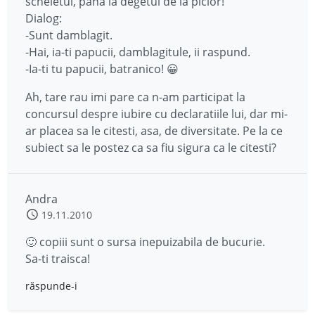
scheletul, pana la degetul de la picior!
Dialog:
-Sunt damblagit.
-Hai, ia-ti papucii, damblagitule, ii raspund.
-Ia-ti tu papucii, batranico! 😀
Ah, tare rau imi pare ca n-am participat la
concursul despre iubire cu declaratiile lui, dar mi-
ar placea sa le citesti, asa, de diversitate. Pe la ce
subiect sa le postez ca sa fiu sigura ca le citesti?
Andra
19.11.2010
🙂 copiii sunt o sursa inepuizabila de bucurie.
Sa-ti traisca!
răspunde-i