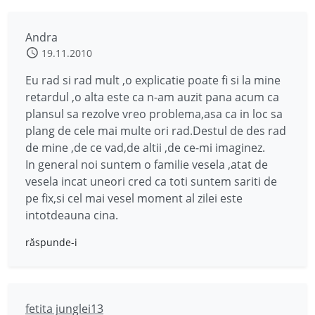
Andra
19.11.2010
Eu rad si rad mult ,o explicatie poate fi si la mine
retardul ,o alta este ca n-am auzit pana acum ca
plansul sa rezolve vreo problema,asa ca in loc sa
plang de cele mai multe ori rad.Destul de des rad
de mine ,de ce vad,de altii ,de ce-mi imaginez.
In general noi suntem o familie vesela ,atat de
vesela incat uneori cred ca toti suntem sariti de
pe fix,si cel mai vesel moment al zilei este
intotdeauna cina.
răspunde-i
fetita junglei13