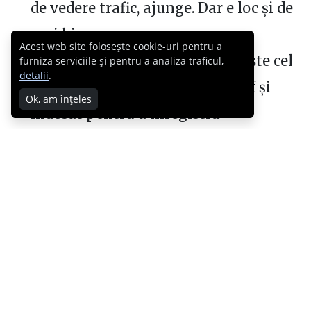
de vedere trafic, ajunge. Dar e loc și de
mai bine;
Acest web site folosește cookie-uri pentru a
sunetul pe care îl captează nu este cel
furniza serviciile și pentru a analiza traficul,
detalii
.
mai cristalin. Dar ajunge cu vârf și
Ok, am înțeles
îndesat pentru a înregistra
onomatopeele și urările de bine după
ce-ți taie vreun iscusit calea…
Mai jos am pus imaginile. Din păcate,
însă, recodarea Youtube le-a făcut mai
triste decât sunt cele scoase direct din
cameră. Dacă vrea cineva un fișier
original să spună, organizez rapid un