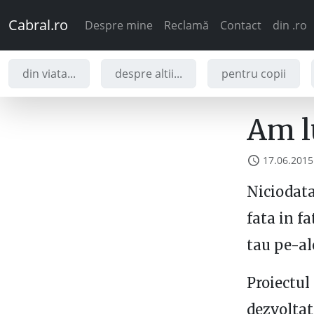
Cabral.ro
Despre mine
Reclamă
Contact
din .ro
din viata...
despre altii...
pentru copii
Am l
17.06.2015
Niciodata 
fata in fa
tau pe-ale
Proiectul
dezvoltat