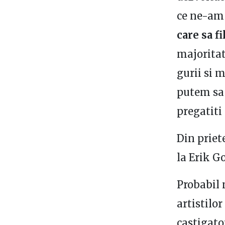
ce ne-am
care sa f
majoritat
gurii si 
putem sa 
pregatiti
Din priet
la Erik G
Probabil 
artistilor
castigato