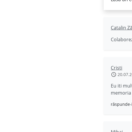
Catalin Z
Colaborez
Cristi
20.07.
Eu iti mu
memoria 
răspunde-
Mihai