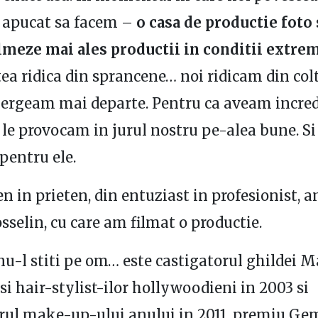
 apucat sa facem –
o casa de productie foto 
ilmeze mai ales productii in conditii extre
ea ridica din sprancene… noi ridicam din colt
mergeam mai departe. Pentru ca aveam incred
le provocam in jurul nostru pe-alea bune. S
 pentru ele.
en in prieten, din entuziast in profesionist, 
osselin, cu care am filmat o productie.
nu-l stiti pe om… este castigatorul ghildei 
 si hair-stylist-ilor hollywoodieni in 2003 si
rul make-up-ului anului in 2011, premiu Gem