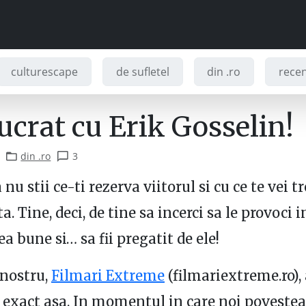
culturescape
de sufletel
din .ro
recenz
ucrat cu Erik Gosselin!
din .ro
3
nu stii ce-ti rezerva viitorul si cu ce te vei 
ta. Tine, deci, de tine sa incerci sa le provoci i
a bune si… sa fii pregatit de ele!
 nostru,
Filmari Extreme
(filmariextreme.ro), 
 exact asa. In momentul in care noi poveste