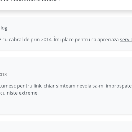
ălog
 cu cabral de prin 2014. Îmi place pentru că apreciază
servi
2013
ltumesc pentru link, chiar simteam nevoia sa-mi improspate
cu niste extreme.
i