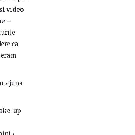
si video
me
–
urile
ere ca
i eram
am ajuns
Make-up
ini /