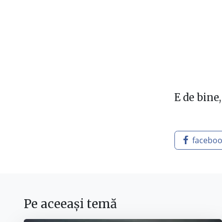
E de bine
facebo
Pe aceeași temă