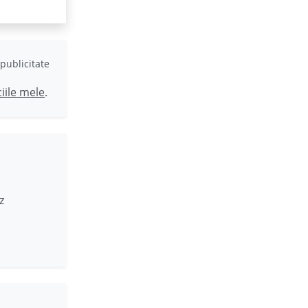
publicitate
ciile mele
.
z