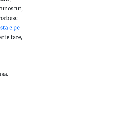
cunoscut,
vorbesc
ista e pe
arte tare,
asa.