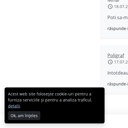
18.07.
Poti sa-m
răspunde-
Poligraf
17.07.
Intotdeau
răspunde-
Acest web site folosește cookie-uri pentru a
furniza serviciile și pentru a analiza traficul,
detalii
.
Ok, am înțeles