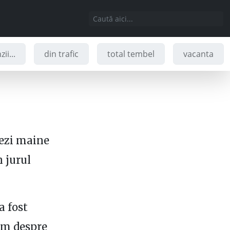
ii...
din trafic
total tembel
vacanta
trezi maine
n jurul
a fost
am despre