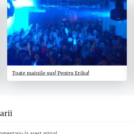
Toate mainile sus! Pentru Erika!
rii
omentariu la acest articol...