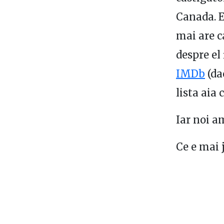
Canada. E
mai are c
despre el 
IMDb
(da
lista aia 
Iar noi a
Ce e mai j