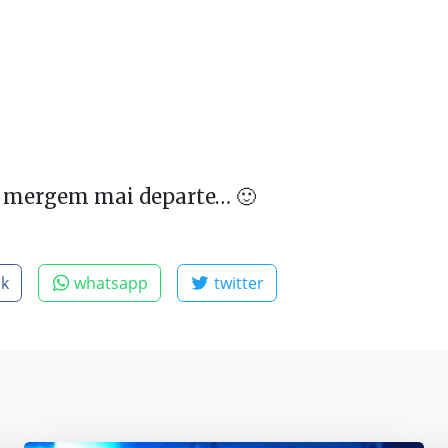
, mergem mai departe… 🙂
ok
whatsapp
twitter