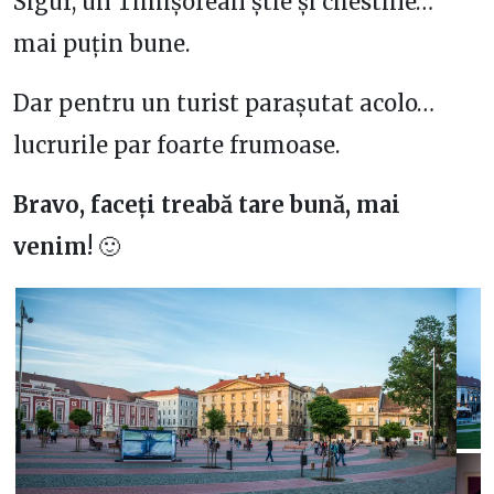
Sigur, un Timișorean știe și chestiile…
mai puțin bune.
Dar pentru un turist parașutat acolo…
lucrurile par foarte frumoase.
Bravo, faceți treabă tare bună, mai
venim!
🙂