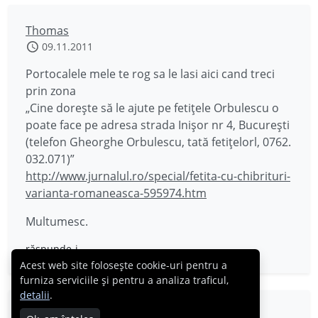
Thomas
09.11.2011
Portocalele mele te rog sa le lasi aici cand treci
prin zona
„Cine doreşte să le ajute pe fetiţele Orbulescu o
poate face pe adresa strada Inişor nr 4, Bucureşti
(telefon Gheorghe Orbulescu, tată fetiţelorl, 0762.
032.071)”
http://www.jurnalul.ro/special/fetita-cu-chibrituri-
varianta-romaneasca-595974.htm
Multumesc.
răspunde-i
Acest web site folosește cookie-uri pentru a
furniza serviciile și pentru a analiza traficul,
detalii
.
Puki