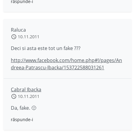
răspunde-i
Raluca
10.11.2011
Deci si asta este tot un fake ???
http://www.facebook.com/home.php#!/pages/An
dreea-Patrascu-Ibacka/153722588031261
Cabral Ibacka
10.11.2011
Da, fake. 🙁
răspunde-i