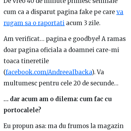
De vreo 40 de minute primesc semnale
cum ca a disparut pagina fake pe care
va
rugam sa o raportati
acum 3 zile.
Am verificat… pagina e goodbye! A ramas
doar pagina oficiala a doamnei care-mi
toaca tineretile
(
facebook.com/AndreeaIbacka
). Va
multumesc pentru cele 20 de secunde…
… dar acum am o dilema: cum fac cu
portocalele?
Eu propun asa: ma du frumos la magazin