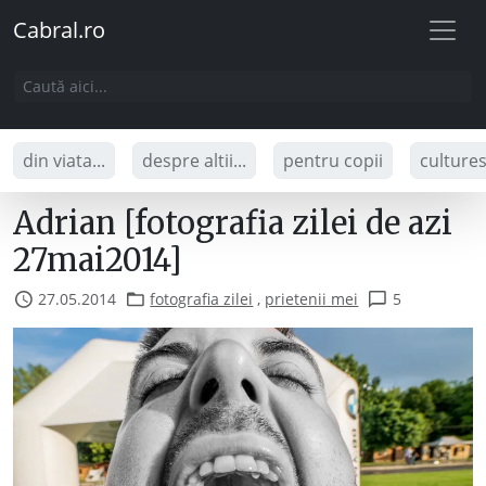
Cabral.ro
din viata...
despre altii...
pentru copii
culture
Adrian [fotografia zilei de azi
27mai2014]
27.05.2014
fotografia zilei
,
prietenii mei
5