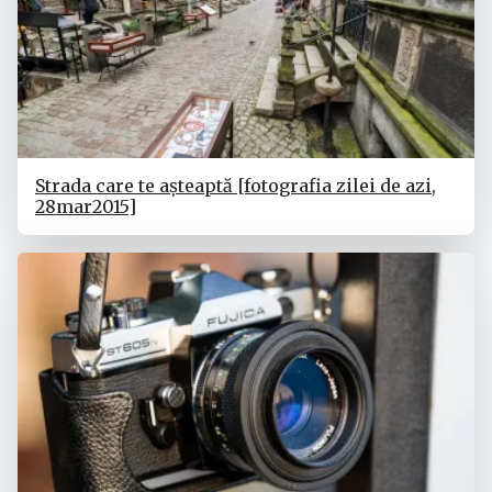
Strada care te așteaptă [fotografia zilei de azi,
28mar2015]