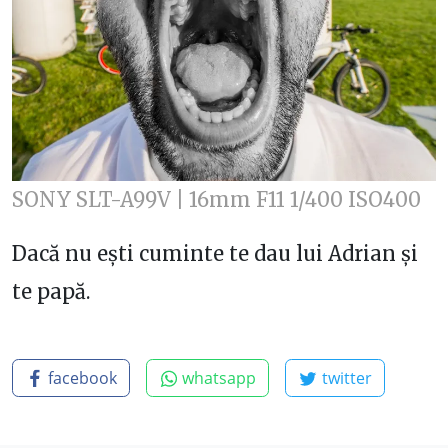
SONY SLT-A99V | 16mm F11 1/400 ISO400
Dacă nu ești cuminte te dau lui Adrian și
te papă.
facebook
whatsapp
twitter