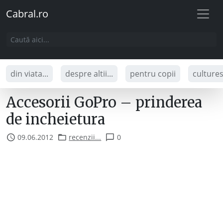
Cabral.ro
din viata...
despre altii...
pentru copii
culture
Accesorii GoPro – prinderea
de incheietura
09.06.2012
recenzii...
0