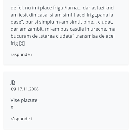
de fel, nu imi place frigul/iarna… dar astazi knd
am iesit din casa, si am simtit acel frig „pana la
oase”, pur si simplu m-am simtit bine… ciudat,
dar am zambit, mi-am pus castile in ureche, ma
bucuram de „starea ciudata” transmisa de acel
frig [:)]
răspunde-i
JD
17.11.2008
Vise placute.
X
răspunde-i