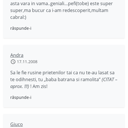
asta vara in vama..geniali…pefi(tobe) este super
super,ma bucur ca i-am redescoperit,multam
cabral:)
răspunde-i
Andra
17.11.2008
Sa le fie rusine prietenilor tai ca nu te-au lasat sa
te odihnesti, tu „baba batrana si ramolita”
(CITAT –
aprox. !!!)
! Am zis!
răspunde-i
Giuco