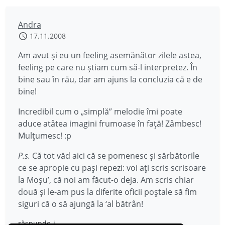
Andra
17.11.2008
Am avut şi eu un feeling asemănător zilele astea,
feeling pe care nu ştiam cum să-l interpretez. În
bine sau în rău, dar am ajuns la concluzia că e de
bine!
Incredibil cum o „simplă” melodie îmi poate
aduce atâtea imagini frumoase în faţă! Zâmbesc!
Mulţumesc! :p
P.s.
Că tot văd aici că se pomenesc şi sărbătorile
ce se apropie cu paşi repezi: voi aţi scris scrisoare
la Moşu’, că noi am făcut-o deja. Am scris chiar
două şi le-am pus la diferite oficii poştale să fim
siguri că o să ajungă la ‘al bătrân!
răspunde-i