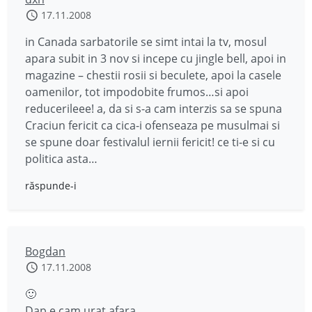
17.11.2008
in Canada sarbatorile se simt intai la tv, mosul
apara subit in 3 nov si incepe cu jingle bell, apoi in
magazine – chestii rosii si beculete, apoi la casele
oamenilor, tot impodobite frumos…si apoi
reducerileee! a, da si s-a cam interzis sa se spuna
Craciun fericit ca cica-i ofenseaza pe musulmai si
se spune doar festivalul iernii fericit! ce ti-e si cu
politica asta…
răspunde-i
Bogdan
17.11.2008
🙂
Dap e cam urat afara…