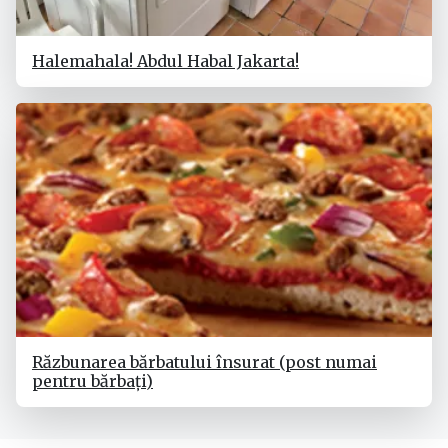
Halemahala! Abdul Habal Jakarta!
Răzbunarea bărbatului însurat (post numai
pentru bărbați)