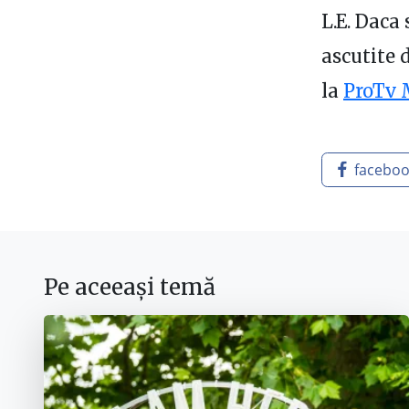
L.E. Daca
ascutite 
la
ProTv 
facebo
Pe aceeași temă