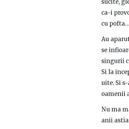
sucite, g
ca-i provo
cu pofta
Au aparut
se infioar
singurii c
Si la ince
uite. Si s
oamenii a
Nu ma mai
anii astia