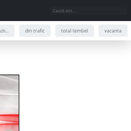
ii...
din trafic
total tembel
vacanta