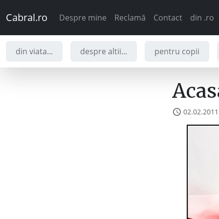
Cabral.ro
Despre mine
Reclamă
Contact
din .ro
din viata...
despre altii...
pentru copii
Acasa
02.02.2011