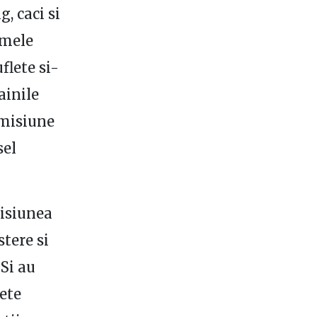
, caci si
emele
flete si-
ainile
 emisiune
sel
misiunea
tere si
 Si au
gete