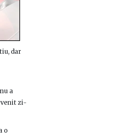
tiu, dar
 nu a
venit zi-
a o