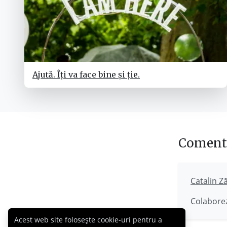
Ajută. Îți va face bine și ție.
Comenta
Catalin Z
Colaborez
Acest web site folosește cookie-uri pentru a