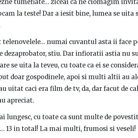
lezne tumefiate… ziceai ca ne ciomagim invita
cam la teste! Dar a iesit bine, lumea se uita 
…
 telenovelele… numai cuvantul asta ii face p
e dezaprobator, stiu. Dar infioratii astia nu s
are se uita la teveu, cu toate ca ei se conside
put doar gospodinele, apoi si multi altii au al
-au uitat caci era film de tv, da, dar facut de cal
u apreciat.
 lungesc, cu toate ca sunt multe de povestit
… 13 in total! La mai multi, frumosi si veseli!