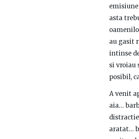
emisiune 
asta treb
oamenilor
au gasit 
intinse de
si vroiau 
posibil, 
A venit a
aia… barb
distractie
aratat… b