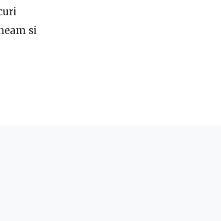
curi
uneam si