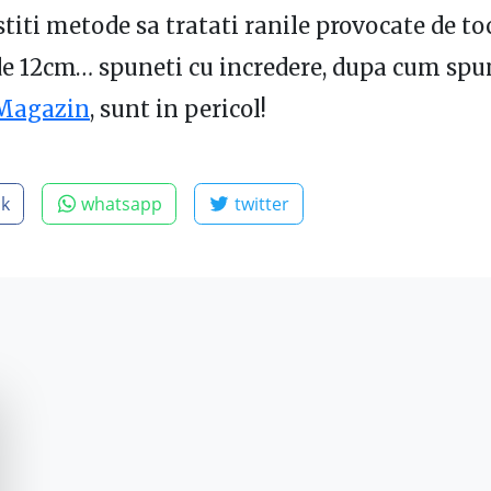
 stiti metode sa tratati ranile provocate de to
de 12cm… spuneti cu incredere, dupa cum sp
Magazin
, sunt in pericol!
ok
whatsapp
twitter