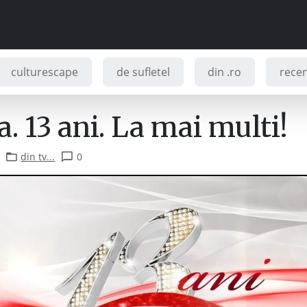
culturescape
de sufletel
din .ro
recenz
. 13 ani. La mai multi!
din tv...
0