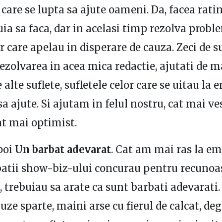
care se lupta sa ajute oameni. Da, facea rating
uia sa faca, dar in acelasi timp rezolva probl
 care apelau in disperare de cauza. Zeci de su
rezolvarea in acea mica redactie, ajutati de m
 alte suflete, sufletele celor care se uitau la
sa ajute. Si ajutam in felul nostru, cat mai ve
cat mai optimist.
poi
Un barbat adevarat
. Cat am mai ras la e
atii show-biz-ului concurau pentru recunoas
, trebuiau sa arate ca sunt barbati adevarati.
uze sparte, maini arse cu fierul de calcat, de