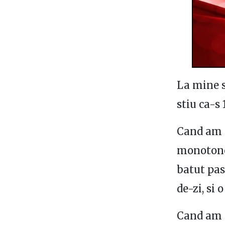
La mine s
stiu ca-s 
Cand am a
monotone.
batut pas
de-zi, si
Cand am 