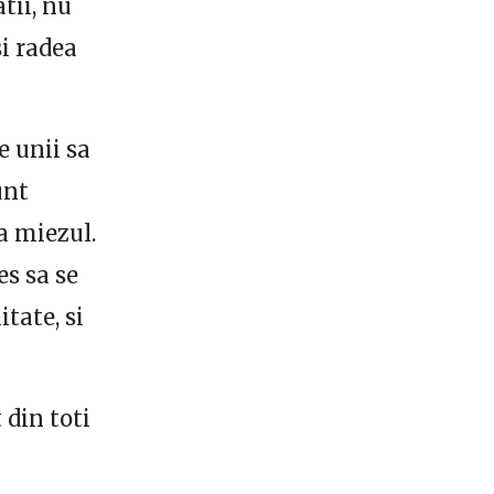
tii, nu
si radea
e unii sa
unt
ra miezul.
es sa se
itate, si
 din toti