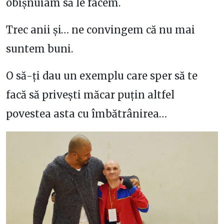
obișnuiam să le facem.
Trec anii și… ne convingem că nu mai
suntem buni.
O să-ți dau un exemplu care sper să te
facă să privești măcar puțin altfel
povestea asta cu îmbătrânirea…