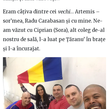
Eram câțiva dintre cei
vechi
… Artemis –
sor’mea, Radu Carabasan și cu mine. Ne-
am văzut cu Ciprian (Sora), alt coleg de-al
nostru de sală, l-a luat pe Țăranu’ în brațe
și l-a încurajat.