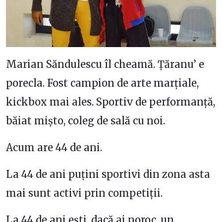
Marian Săndulescu îl cheamă. Țăranu’ e
porecla. Fost campion de arte marțiale,
kickbox mai ales. Sportiv de performanță,
băiat mișto, coleg de sală cu noi.
Acum are 44 de ani.
La 44 de ani puțini sportivi din zona asta
mai sunt activi prin competiții.
La 44 de ani ești, dacă ai noroc, un