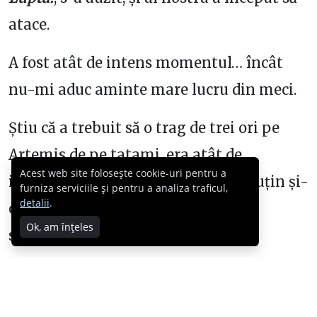
atace.
A fost atât de intens momentul… încât
nu-mi aduc aminte mare lucru din meci.
Știu că a trebuit să o trag de trei ori pe
Artemis de pe tatami, era atât de
Acest web site folosește cookie-uri pentru a
implicată în meci încât mai avea puțin și-
furniza serviciile și pentru a analiza traficul,
detalii
.
o lua în patru labe către centrul
Ok, am înțeles
suprafeței de luptă.
Ce-mi aduc aminte?
Îmi aduc aminte că Marianul nostru, 44