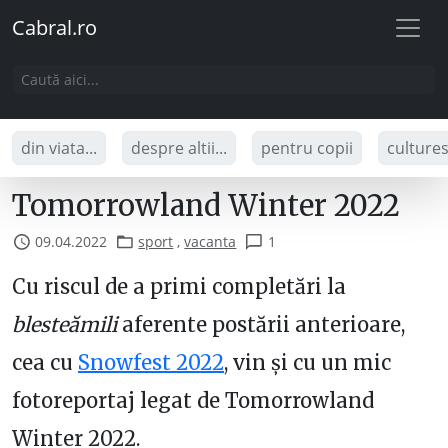
Cabral.ro
din viata...
despre altii...
pentru copii
culture
Tomorrowland Winter 2022
09.04.2022
sport
,
vacanta
1
Cu riscul de a primi completări la
blesteămili
aferente postării anterioare,
cea cu
Snowfest 2022
, vin și cu un mic
fotoreportaj legat de Tomorrowland
Winter 2022.