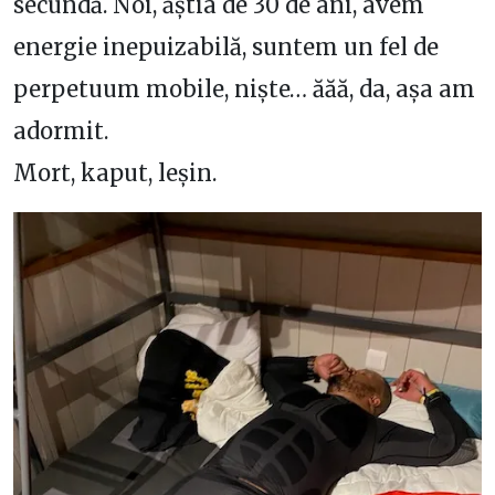
secundă. Noi, ăștia de 30 de ani, avem
energie inepuizabilă, suntem un fel de
perpetuum mobile, niște… ăăă, da, așa am
adormit.
Mort, kaput, leșin.