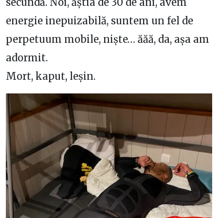
secundă. Noi, ăștia de 30 de ani, avem
energie inepuizabilă, suntem un fel de
perpetuum mobile, niște… ăăă, da, așa am
adormit.
Mort, kaput, leșin.