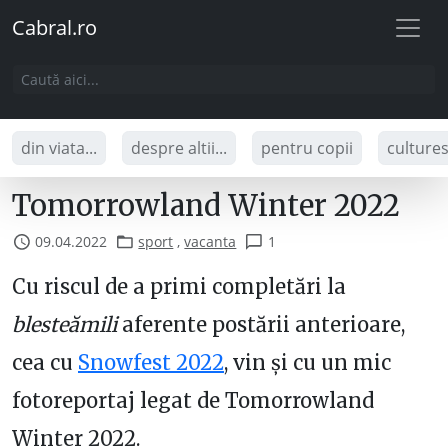
Cabral.ro
din viata...
despre altii...
pentru copii
culture
Tomorrowland Winter 2022
09.04.2022
sport
,
vacanta
1
Cu riscul de a primi completări la
blesteămili
aferente postării anterioare,
cea cu
Snowfest 2022
, vin și cu un mic
fotoreportaj legat de Tomorrowland
Winter 2022.