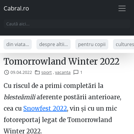
Cabral.ro
din viata...
despre altii...
pentru copii
culture
Tomorrowland Winter 2022
09.04.2022
sport
,
vacanta
1
Cu riscul de a primi completări la
blesteămili
aferente postării anterioare,
cea cu
Snowfest 2022
, vin și cu un mic
fotoreportaj legat de Tomorrowland
Winter 2022.