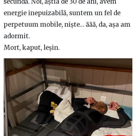
secundă. Noi, ăștia de 30 de ani, avem
energie inepuizabilă, suntem un fel de
perpetuum mobile, niște… ăăă, da, așa am
adormit.
Mort, kaput, leșin.