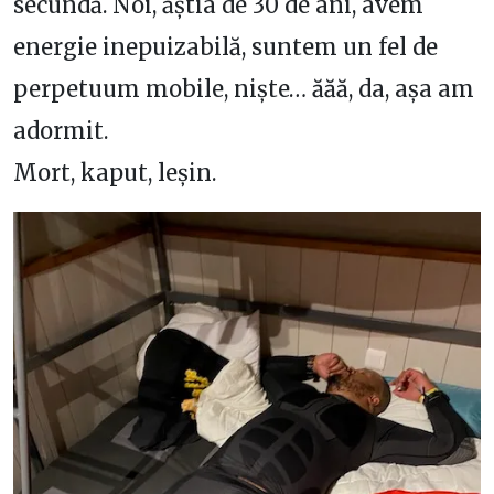
secundă. Noi, ăștia de 30 de ani, avem
energie inepuizabilă, suntem un fel de
perpetuum mobile, niște… ăăă, da, așa am
adormit.
Mort, kaput, leșin.