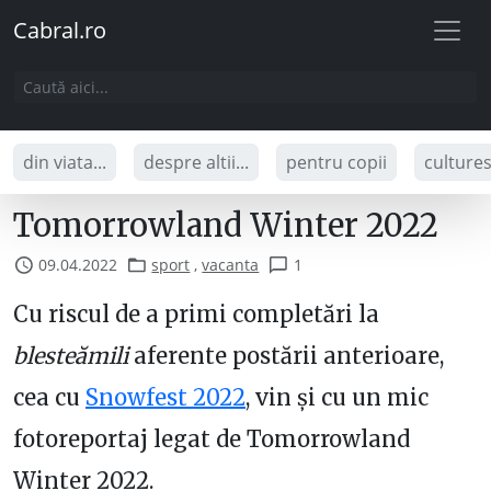
Cabral.ro
din viata...
despre altii...
pentru copii
culture
Tomorrowland Winter 2022
09.04.2022
sport
,
vacanta
1
Cu riscul de a primi completări la
blesteămili
aferente postării anterioare,
cea cu
Snowfest 2022
, vin și cu un mic
fotoreportaj legat de Tomorrowland
Winter 2022.