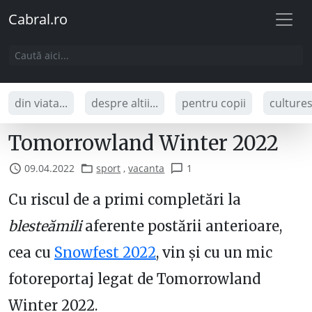
Cabral.ro
din viata...
despre altii...
pentru copii
culture
Tomorrowland Winter 2022
09.04.2022
sport
,
vacanta
1
Cu riscul de a primi completări la
blesteămili
aferente postării anterioare,
cea cu
Snowfest 2022
, vin și cu un mic
fotoreportaj legat de Tomorrowland
Winter 2022.