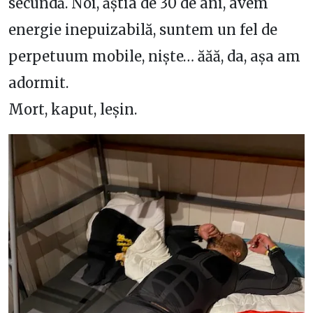
secundă. Noi, ăștia de 30 de ani, avem
energie inepuizabilă, suntem un fel de
perpetuum mobile, niște… ăăă, da, așa am
adormit.
Mort, kaput, leșin.