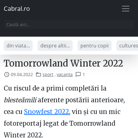
Cabral.ro
din viata...
despre altii...
pentru copii
culture
Tomorrowland Winter 2022
09.04.2022
sport
,
vacanta
1
Cu riscul de a primi completări la
blesteămili
aferente postării anterioare,
cea cu
Snowfest 2022
, vin și cu un mic
fotoreportaj legat de Tomorrowland
Winter 2022.