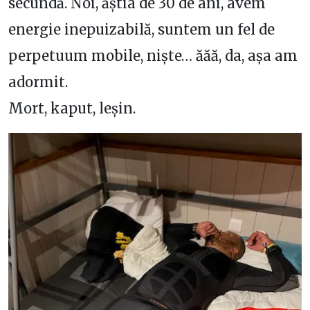
secundă. Noi, ăștia de 30 de ani, avem
energie inepuizabilă, suntem un fel de
perpetuum mobile, niște… ăăă, da, așa am
adormit.
Mort, kaput, leșin.