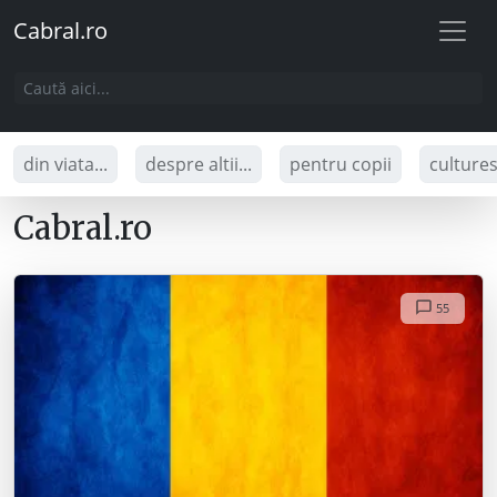
Cabral.ro
din viata...
despre altii...
pentru copii
culture
Cabral.ro
55