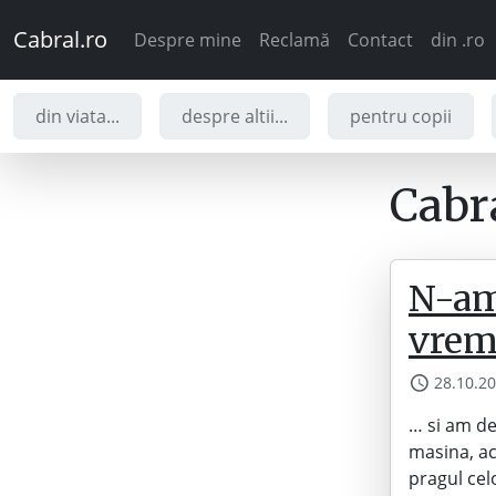
Cabral.ro
Despre mine
Reclamă
Contact
din .ro
din viata...
despre altii...
pentru copii
Cabra
N-am
vre
28.10.2
… si am de
masina, ac
pragul cel