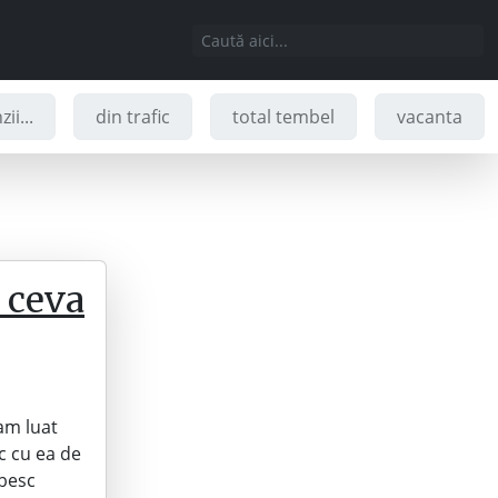
ii...
din trafic
total tembel
vacanta
 ceva
am luat
c cu ea de
rbesc