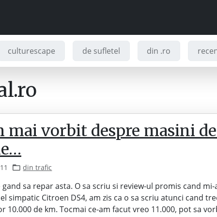
culturescape
de sufletel
din .ro
recenz
l.ro
 mai vorbit despre masini de
me…
011
din trafic
 gand sa repar asta. O sa scriu si review-ul promis cand mi-
el simpatic Citroen DS4, am zis ca o sa scriu atunci cand tre
or 10.000 de km. Tocmai ce-am facut vreo 11.000, pot sa vo