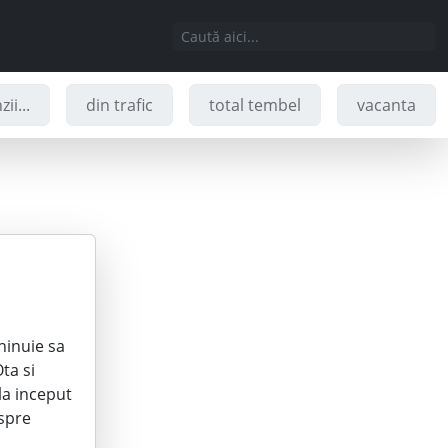
ii...
din trafic
total tembel
vacanta
hinuie sa
ta si
la inceput
espre