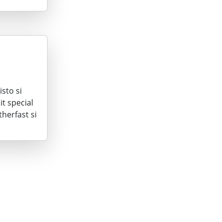
isto si
it special
therfast si