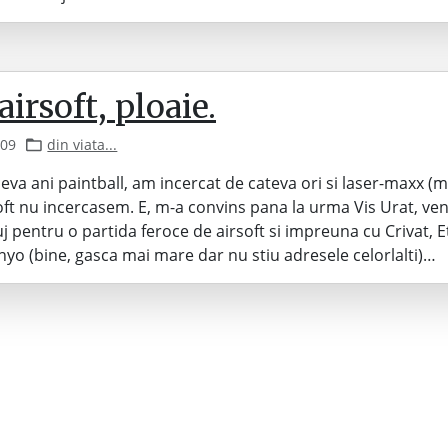
 airsoft, ploaie.
009
din viata...
ceva ani paintball, am incercat de cateva ori si laser-maxx (m
soft nu incercasem. E, m-a convins pana la urma Vis Urat, ven
uj pentru o partida feroce de airsoft si impreuna cu Crivat, E
yo (bine, gasca mai mare dar nu stiu adresele celorlalti)…