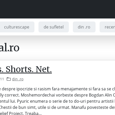
culturescape
de sufletel
din .ro
recenz
l.ro
. Shorts. Net.
011
din .ro
 despre ipocrizie si rasism fara menajamente si fara sa se c
cally correct. Moshemordechai vorbeste despre Bogdan Alin O
entul lui. Pyuric enumera o serie de to do-uri pentru artistii 
hestii de bun simt, utile si de urmat. Manafu povesteste d
lief Project. Treaba…