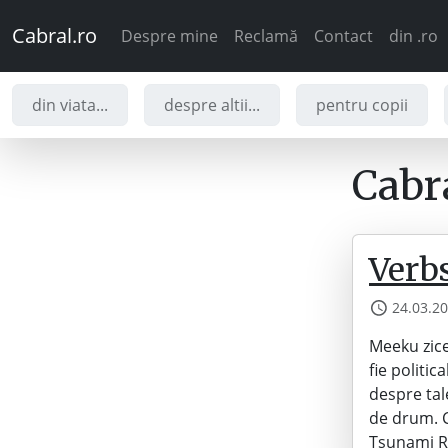
Cabral.ro
Despre mine
Reclamă
Contact
din .ro
din viata...
despre altii...
pentru copii
Cabra
Verbs
24.03.2
Meeku zice
fie politi
despre tal
de drum. C
Tsunami Re