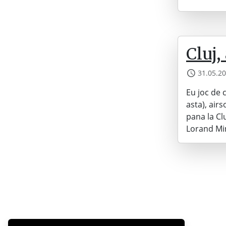
Cluj,
31.05.2
Eu joc de 
asta), air
pana la Cl
Lorand Min